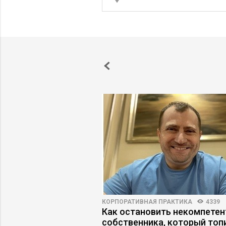
ПРАКТИКА
3908
106
КОРПОРАТИВНАЯ ПРАКТИКА
4339
ный менеджер
Как остановить некомпетен
 в свою игру
собственника, который топ