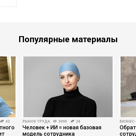
Популярные материалы
42
РЫНОК ТРУДА
3990
24
БИЗНЕС
тного
Человек + ИИ = новая базовая
Обрат
ит
модель сотрудника
сотру