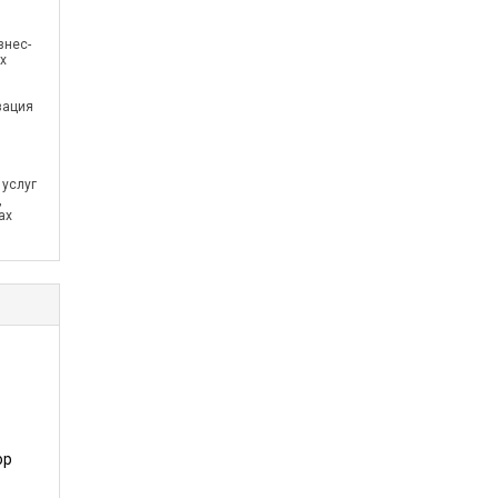
знес-
х
зация
 услуг
,
ах
ор