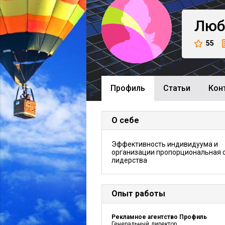
Люб
55
Профиль
Cтатьи
Кон
О себе
Эффективность индивидуума и
организации пропорциональная 
лидерства
Опыт работы
Рекламное агентство Профиль
Генеральный директор