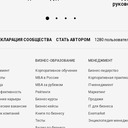
руков
ЕКЛАРАЦИЯ СООБЩЕСТВА
СТАТЬ АВТОРОМ
1280 пользовате
БИЗНЕС-ОБРАЗОВАНИЕ
МЕНЕДЖМЕНТ
жмент
Корпоративное обучение
Бизнес-лидерство
оты
MBA в России
Корпоративная практик
да
MBA за рубежом
IT-менеджмент
фективность
Рейтинги
Маркетинг
ние карьеры
Бизнес-курсы
Продажи
еские вакансии
Бизнес-кейсы
IT для бизнеса
ик компаний
Книги по бизнесу
Exemarket
Тесты
Энциклопедия менедж
Видео по бизнесу