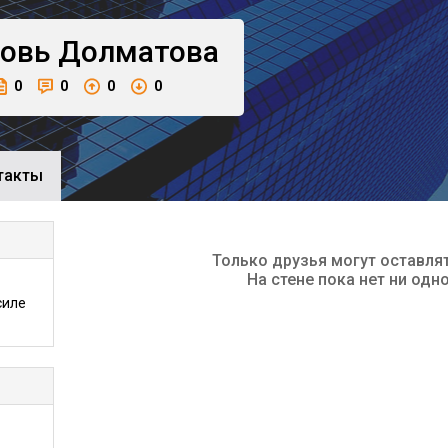
овь
Долматова
0
0
0
0
такты
Только друзья могут оставля
На стене пока нет ни одн
силе