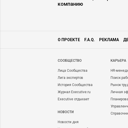
компанию
О ПРОЕКТЕ
F.A.Q.
РЕКЛАМА
Д
CООБЩЕСТВО
КАРЬЕРА
Лица Сообщества
HR-менед
Лига экспертов
Поиск раб
История Сообщества
Рынок тру
Журнал Executive.ru
Личная эф
Executive отдыхает
Планирова
Управленч
НОВОСТИ
Справочн
Новости дня