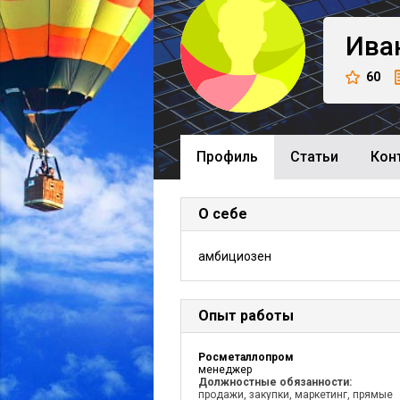
Ива
60
Профиль
Cтатьи
Кон
О себе
амбициозен
Опыт работы
Росметаллопром
менеджер
Должностные обязанности:
продажи, закупки, маркетинг, прямые