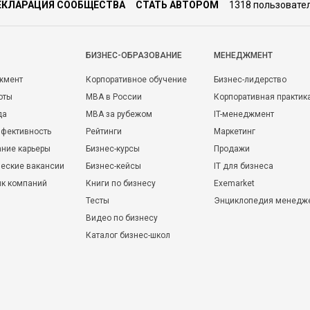
ЕКЛАРАЦИЯ СООБЩЕСТВА
СТАТЬ АВТОРОМ
1318 пользовате
БИЗНЕС-ОБРАЗОВАНИЕ
МЕНЕДЖМЕНТ
жмент
Корпоративное обучение
Бизнес-лидерство
оты
MBA в России
Корпоративная практик
да
MBA за рубежом
IT-менеджмент
фективность
Рейтинги
Маркетинг
ние карьеры
Бизнес-курсы
Продажи
еские вакансии
Бизнес-кейсы
IT для бизнеса
ик компаний
Книги по бизнесу
Exemarket
Тесты
Энциклопедия менедж
Видео по бизнесу
Каталог бизнес-школ