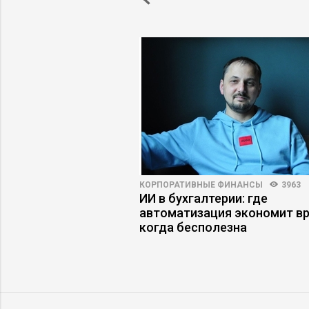
ОБУЧЕНИЕ
5526
4
КОРПОРАТИВНЫЕ ФИНАНСЫ
3963
оправдало
ИИ в бухгалтерии: где
к исправить
автоматизация экономит вр
когда бесполезна