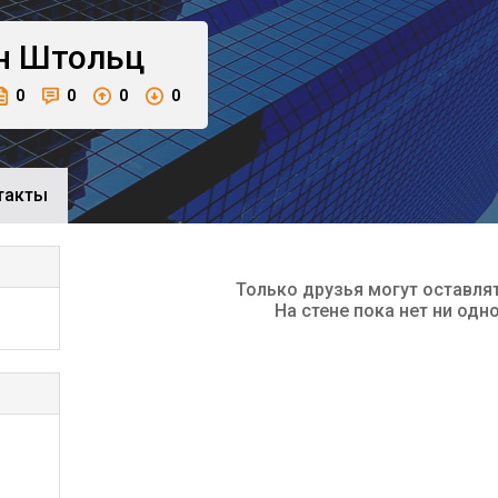
н
Штольц
0
0
0
0
такты
Только друзья могут оставля
На стене пока нет ни одн