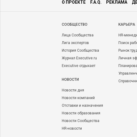
О ПРОЕКТЕ
F.A.Q.
РЕКЛАМА
Д
CООБЩЕСТВО
КАРЬЕРА
Лица Сообщества
HR-менед
Лига экспертов
Поиск раб
История Сообщества
Рынок тру
Журнал Executive.ru
Личная эф
Executive отдыхает
Планирова
Управленч
НОВОСТИ
Справочн
Новости дня
Новости компаний
Отставки и назначения
Новости образования
Новости Сообщества
HR-новости