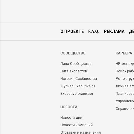
О ПРОЕКТЕ
F.A.Q.
РЕКЛАМА
Д
CООБЩЕСТВО
КАРЬЕРА
Лица Сообщества
HR-менед
Лига экспертов
Поиск раб
История Сообщества
Рынок тру
Журнал Executive.ru
Личная эф
Executive отдыхает
Планирова
Управленч
НОВОСТИ
Справочн
Новости дня
Новости компаний
Отставки и назначения