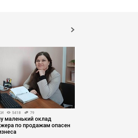
ЖИ
5418
79
HR-МЕНЕДЖМЕНТ
3147
у маленький оклад
Искусственный интел
жера по продажам опасен
насколько ожидания
изнеса
реальностью