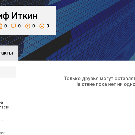
иф
Иткин
0
0
0
0
такты
Только друзья могут оставля
На стене пока нет ни одн
ей.
ласти
ая
ния