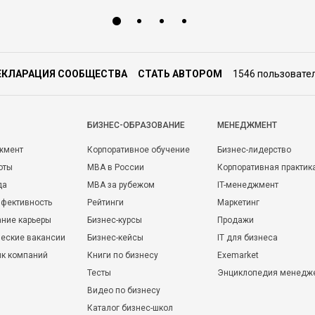
ЕКЛАРАЦИЯ СООБЩЕСТВА
СТАТЬ АВТОРОМ
1546 пользовате
БИЗНЕС-ОБРАЗОВАНИЕ
МЕНЕДЖМЕНТ
жмент
Корпоративное обучение
Бизнес-лидерство
оты
MBA в России
Корпоративная практик
да
MBA за рубежом
IT-менеджмент
фективность
Рейтинги
Маркетинг
ние карьеры
Бизнес-курсы
Продажи
еские вакансии
Бизнес-кейсы
IT для бизнеса
ик компаний
Книги по бизнесу
Exemarket
Тесты
Энциклопедия менедж
Видео по бизнесу
Каталог бизнес-школ