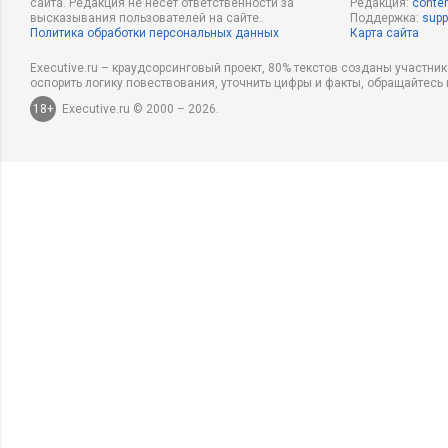
сайта. Редакция не несет ответственности за
Редакция:
conten
высказывания пользователей на сайте.
Поддержка:
supp
Политика обработки персональных данных
Карта сайта
Executive.ru – краудсорсинговый проект, 80% текстов созданы участни
оспорить логику повествования, уточнить цифры и факты, обращайтесь 
18+
Executive.ru © 2000 – 2026.