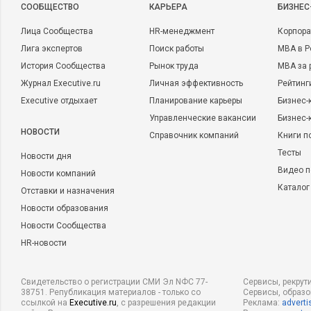
CООБЩЕСТВО
КАРЬЕРА
БИЗНЕС
Лица Сообщества
HR-менеджмент
Корпора
Лига экспертов
Поиск работы
MBA в Р
История Сообщества
Рынок труда
MBA за 
Журнал Executive.ru
Личная эффективность
Рейтинг
Executive отдыхает
Планирование карьеры
Бизнес-
Управленческие вакансии
Бизнес-
НОВОСТИ
Справочник компаний
Книги п
Тесты
Новости дня
Видео п
Новости компаний
Каталог
Отставки и назначения
Новости образования
Новости Сообщества
HR-новости
Свидетельство о регистрации СМИ Эл NФС 77-
Сервисы, рекрут
38751. Републикация материалов - только со
Сервисы, образ
ссылкой на
Executive.ru
, с разрешения редакции
Реклама:
adverti