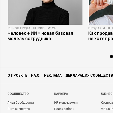
РЫНОК ТРУДА
3990
24
ПРОДАЖИ
Человек + ИИ = новая базовая
Как продав
модель сотрудника
не хотят р
О ПРОЕКТЕ
F.A.Q.
РЕКЛАМА
ДЕКЛАРАЦИЯ СООБЩЕСТВ
CООБЩЕСТВО
КАРЬЕРА
БИЗНЕС
Лица Сообщества
HR-менеджмент
Корпора
Лига экспертов
Поиск работы
MBA в Р