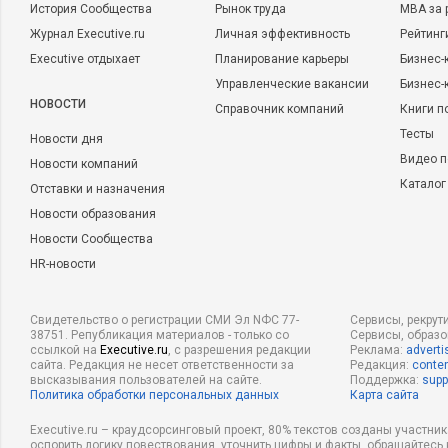
История Сообщества
Рынок труда
MBA за 
Журнал Executive.ru
Личная эффективность
Рейтинг
Executive отдыхает
Планирование карьеры
Бизнес-
Управленческие вакансии
Бизнес-
НОВОСТИ
Справочник компаний
Книги п
Тесты
Новости дня
Видео п
Новости компаний
Каталог
Отставки и назначения
Новости образования
Новости Сообщества
HR-новости
Свидетельство о регистрации СМИ Эл NФС 77-
Сервисы, рекрут
38751. Републикация материалов - только со
Сервисы, образ
ссылкой на
Executive.ru
, с разрешения редакции
Реклама:
adverti
сайта. Редакция не несет ответственности за
Редакция:
conten
высказывания пользователей на сайте.
Поддержка:
supp
Политика обработки персональных данных
Карта сайта
Executive.ru – краудсорсинговый проект, 80% текстов созданы участни
оспорить логику повествования, уточнить цифры и факты, обращайтесь 