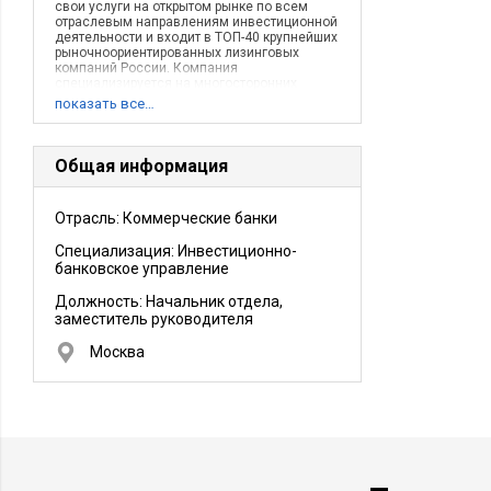
свои услуги на открытом рынке по всем
отраслевым направлениям инвестиционной
деятельности и входит в ТОП-40 крупнейших
рыночноориентированных лизинговых
компаний России. Компания
специализируется на многосторонних
сложноструктурированных сделках,
показать все…
используя весь спектр возможностей
лизинга.
Общая информация
Отрасль: Коммерческие банки
Специализация: Инвестиционно-
банковское управление
Должность:
Начальник отдела,
заместитель руководителя
Москва