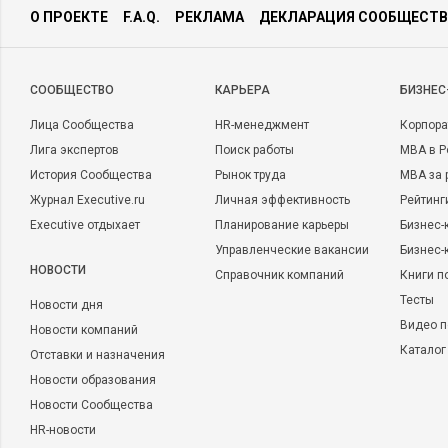
О ПРОЕКТЕ
F.A.Q.
РЕКЛАМА
ДЕКЛАРАЦИЯ СООБЩЕСТВ
CООБЩЕСТВО
КАРЬЕРА
БИЗНЕС
Лица Сообщества
HR-менеджмент
Корпора
Лига экспертов
Поиск работы
MBA в Р
История Сообщества
Рынок труда
MBA за 
Журнал Executive.ru
Личная эффективность
Рейтинг
Executive отдыхает
Планирование карьеры
Бизнес-
Управленческие вакансии
Бизнес-
НОВОСТИ
Справочник компаний
Книги п
Тесты
Новости дня
Видео п
Новости компаний
Каталог
Отставки и назначения
Новости образования
Новости Сообщества
HR-новости