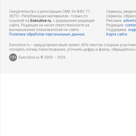
Свидетельство о регистрации СМИ Эл NФС 77-
Сервисы, рекрут
38751. Републикация материалов - только со
Сервисы, образ
ссылкой на
Executive.ru
, с разрешения редакции
Реклама:
adverti
сайта. Редакция не несет ответственности за
Редакция:
conten
высказывания пользователей на сайте.
Поддержка:
supp
Политика обработки персональных данных
Карта сайта
Executive.ru – краудсорсинговый проект, 80% текстов созданы участни
оспорить логику повествования, уточнить цифры и факты, обращайтесь 
18+
Executive.ru © 2000 – 2026.