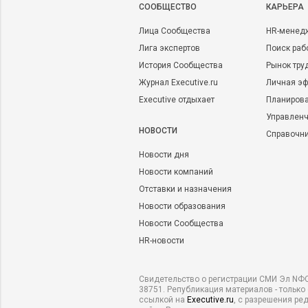
CООБЩЕСТВО
КАРЬЕРА
Лица Сообщества
HR-менед
Лига экспертов
Поиск раб
История Сообщества
Рынок тру
Журнал Executive.ru
Личная эф
Executive отдыхает
Планирова
Управленч
НОВОСТИ
Справочн
Новости дня
Новости компаний
Отставки и назначения
Новости образования
Новости Сообщества
HR-новости
Свидетельство о регистрации СМИ Эл NФС
38751. Републикация материалов - только
ссылкой на
Executive.ru
, с разрешения ре