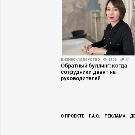
НОСТИ
4597
63
БИЗНЕС-ЛИДЕРСТВО
4306
41
а работу: куда
Обратный буллинг: когда
нимать» цифровых
сотрудники давят на
руководителей
О ПРОЕКТЕ
F.A.Q.
РЕКЛАМА
Д