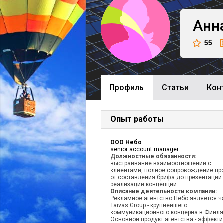
Анн
55
Профиль
Cтатьи
Кон
Опыт работы
ООО Небо
senior account manager
Должностные обязанности:
выстраивание взаимоотношений с
клиентами, полное сопровождение про
от составления брифа до презентации
реализации концепции
Описание деятельности компании:
Рекламное агентство Небо является ч
Taivas Group - крупнейшего
коммуникационного концерна в Финля
Основной продукт агентства - эффект