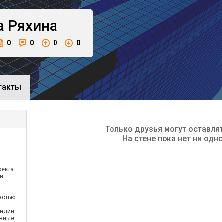
а
Ряхина
0
0
0
0
такты
Только друзья могут оставля
На стене пока нет ни одн
екта:
 и
астью
ндии.
ивные