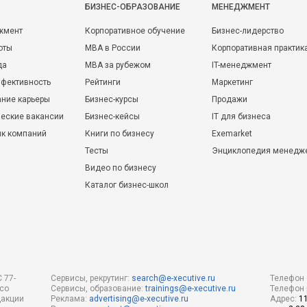
БИЗНЕС-ОБРАЗОВАНИЕ
МЕНЕДЖМЕНТ
жмент
Корпоративное обучение
Бизнес-лидерство
оты
MBA в России
Корпоративная практик
да
MBA за рубежом
IT-менеджмент
фективность
Рейтинги
Маркетинг
ние карьеры
Бизнес-курсы
Продажи
еские вакансии
Бизнес-кейсы
IT для бизнеса
ик компаний
Книги по бизнесу
Exemarket
Тесты
Энциклопедия менедж
Видео по бизнесу
Каталог бизнес-школ
 77-
Сервисы, рекрутинг:
search@e-xecutive.ru
Телефон 
 со
Сервисы, образование:
trainings@e-xecutive.ru
Телефон 
дакции
Реклама:
advertising@e-xecutive.ru
Адрес:
1