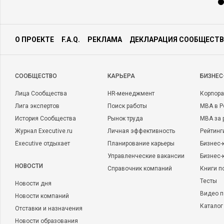
О ПРОЕКТЕ
F.A.Q.
РЕКЛАМА
ДЕКЛАРАЦИЯ СООБЩЕСТВ
CООБЩЕСТВО
КАРЬЕРА
БИЗНЕС
Лица Сообщества
HR-менеджмент
Корпора
Лига экспертов
Поиск работы
MBA в Р
История Сообщества
Рынок труда
MBA за 
Журнал Executive.ru
Личная эффективность
Рейтинг
Executive отдыхает
Планирование карьеры
Бизнес-
Управленческие вакансии
Бизнес-
НОВОСТИ
Справочник компаний
Книги п
Тесты
Новости дня
Видео п
Новости компаний
Каталог
Отставки и назначения
Новости образования