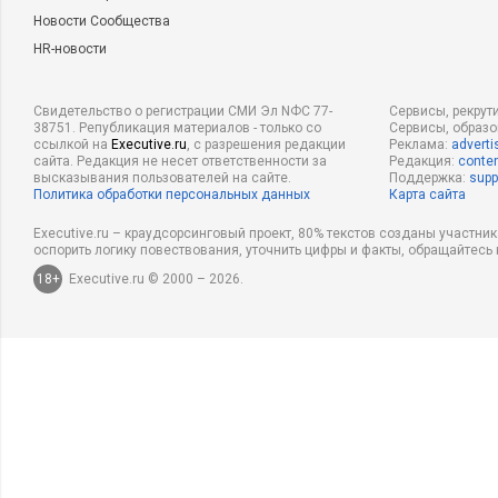
Новости Сообщества
HR-новости
Свидетельство о регистрации СМИ Эл NФС 77-
Сервисы, рекрут
38751. Републикация материалов - только со
Сервисы, образ
ссылкой на
Executive.ru
, с разрешения редакции
Реклама:
adverti
сайта. Редакция не несет ответственности за
Редакция:
conten
высказывания пользователей на сайте.
Поддержка:
supp
Политика обработки персональных данных
Карта сайта
Executive.ru – краудсорсинговый проект, 80% текстов созданы участни
оспорить логику повествования, уточнить цифры и факты, обращайтесь 
18+
Executive.ru © 2000 – 2026.