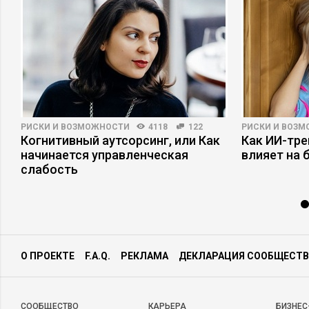
РИСКИ И ВОЗМОЖНОСТИ
4118
122
РИСКИ И ВОЗ
Когнитивный аутсорсинг, или Как
Как ИИ-тр
начинается управленческая
влияет на 
слабость
О ПРОЕКТЕ
F.A.Q.
РЕКЛАМА
ДЕКЛАРАЦИЯ СООБЩЕСТВ
CООБЩЕСТВО
КАРЬЕРА
БИЗНЕС