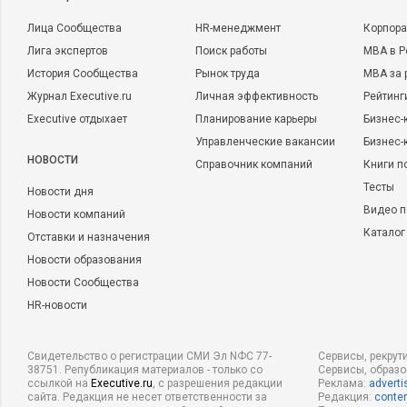
Лица Сообщества
HR-менеджмент
Корпора
Лига экспертов
Поиск работы
MBA в Р
История Сообщества
Рынок труда
MBA за 
Журнал Executive.ru
Личная эффективность
Рейтинг
Executive отдыхает
Планирование карьеры
Бизнес-
Управленческие вакансии
Бизнес-
НОВОСТИ
Справочник компаний
Книги п
Тесты
Новости дня
Видео п
Новости компаний
Каталог
Отставки и назначения
Новости образования
Новости Сообщества
HR-новости
Свидетельство о регистрации СМИ Эл NФС 77-
Сервисы, рекрут
38751. Републикация материалов - только со
Сервисы, образ
ссылкой на
Executive.ru
, с разрешения редакции
Реклама:
adverti
сайта. Редакция не несет ответственности за
Редакция:
conten