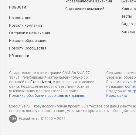
Управленческие вакансии
Бизнес-
НОВОСТИ
Справочник компаний
Книги п
Тесты
Новости дня
Видео п
Новости компаний
Каталог
Отставки и назначения
Новости образования
Новости Сообщества
HR-новости
Свидетельство о регистрации СМИ Эл NФС 77-
Сервисы, рекрут
38751. Републикация материалов - только со
Сервисы, образ
ссылкой на
Executive.ru
, с разрешения редакции
Реклама:
adverti
сайта. Редакция не несет ответственности за
Редакция:
conten
высказывания пользователей на сайте.
Поддержка:
supp
Политика обработки персональных данных
Карта сайта
Executive.ru – краудсорсинговый проект, 80% текстов созданы участни
оспорить логику повествования, уточнить цифры и факты, обращайтесь 
18+
Executive.ru © 2000 – 2026.