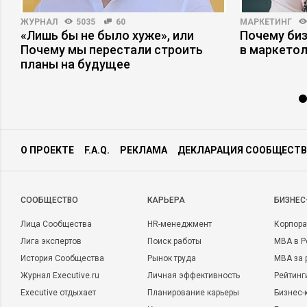
ЖУРНАЛ
5035
60
МАРКЕТИНГ
«Лишь бы не было хуже», или
Почему би
Почему мы перестали строить
в маркетол
планы на будущее
О ПРОЕКТЕ
F.A.Q.
РЕКЛАМА
ДЕКЛАРАЦИЯ СООБЩЕСТВ
CООБЩЕСТВО
КАРЬЕРА
БИЗНЕС
Лица Сообщества
HR-менеджмент
Корпора
Лига экспертов
Поиск работы
MBA в Р
История Сообщества
Рынок труда
MBA за 
Журнал Executive.ru
Личная эффективность
Рейтинг
Executive отдыхает
Планирование карьеры
Бизнес-