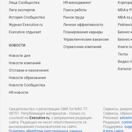
Лица Сообщества
HR-менеджмент
Корпора
Лига экспертов
Поиск работы
MBA в Р
История Сообщества
Рынок труда
MBA за 
Журнал Executive.ru
Личная эффективность
Рейтинг
Executive отдыхает
Планирование карьеры
Бизнес-
Управленческие вакансии
Бизнес-
НОВОСТИ
Справочник компаний
Книги п
Тесты
Новости дня
Видео п
Новости компаний
Каталог
Отставки и назначения
Новости образования
Новости Сообщества
HR-новости
Свидетельство о регистрации СМИ Эл NФС 77-
Сервисы, рекрут
38751. Републикация материалов - только со
Сервисы, образ
ссылкой на
Executive.ru
, с разрешения редакции
Реклама:
adverti
сайта. Редакция не несет ответственности за
Редакция:
conten
высказывания пользователей на сайте.
Поддержка:
supp
Политика обработки персональных данных
Карта сайта