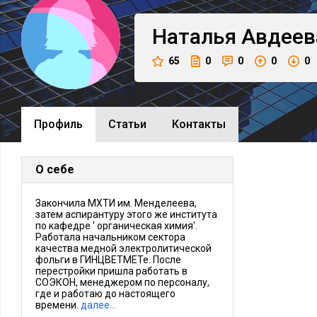
Наталья
Авдеев
65
0
0
0
0
Профиль
Cтатьи
Контакты
О себе
Закончила МХТИ им. Менделеева,
затем аспирантуру этого же института
по кафедре ' органическая химия'.
Работала начальником сектора
качества медной электролитической
фольги в ГИНЦВЕТМЕТе. После
перестройки пришла работать в
СОЭКОН, менеджером по персоналу,
где и работаю до настоящего
времени.
далее…