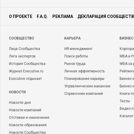
О ПРОЕКТЕ
F.A.Q.
РЕКЛАМА
ДЕКЛАРАЦИЯ СООБЩЕСТВ
CООБЩЕСТВО
КАРЬЕРА
БИЗНЕС
Лица Сообщества
HR-менеджмент
Корпора
Лига экспертов
Поиск работы
MBA в Р
История Сообщества
Рынок труда
MBA за 
Журнал Executive.ru
Личная эффективность
Рейтинг
Executive отдыхает
Планирование карьеры
Бизнес-
Управленческие вакансии
Бизнес-
НОВОСТИ
Справочник компаний
Книги п
Тесты
Новости дня
Видео п
Новости компаний
Каталог
Отставки и назначения
Новости образования
Новости Сообщества