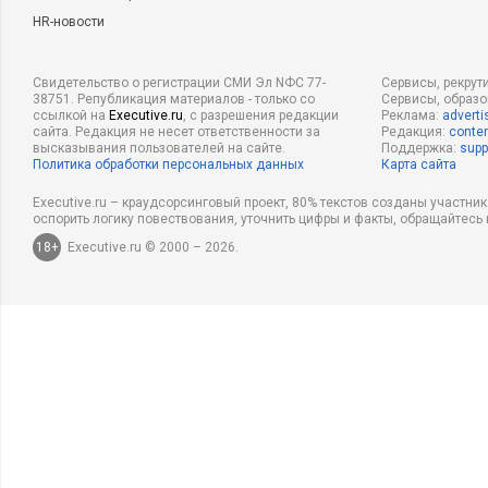
HR-новости
Свидетельство о регистрации СМИ Эл NФС 77-
Сервисы, рекрут
38751. Републикация материалов - только со
Сервисы, образ
ссылкой на
Executive.ru
, с разрешения редакции
Реклама:
adverti
сайта. Редакция не несет ответственности за
Редакция:
conten
высказывания пользователей на сайте.
Поддержка:
supp
Политика обработки персональных данных
Карта сайта
Executive.ru – краудсорсинговый проект, 80% текстов созданы участни
оспорить логику повествования, уточнить цифры и факты, обращайтесь 
18+
Executive.ru © 2000 – 2026.