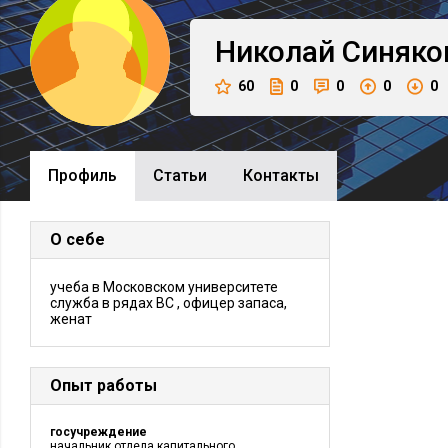
Николай
Синяко
60
0
0
0
0
Профиль
Cтатьи
Контакты
О себе
учеба в Московском университете
служба в рядах ВС , офицер запаса,
женат
Опыт работы
госучреждение
начальник отдела капитального