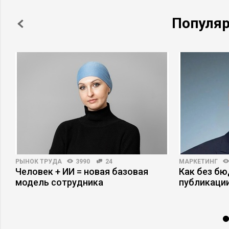
Популя
РЫНОК ТРУДА
3990
24
МАРКЕТИНГ
Человек + ИИ = новая базовая
Как без б
модель сотрудника
публикаци