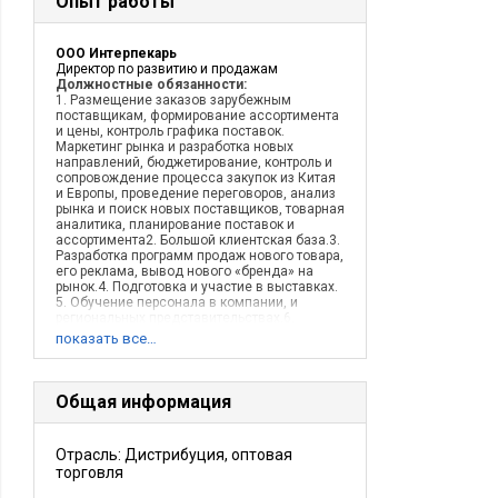
Опыт работы
ООО Интерпекарь
Директор по развитию и продажам
Должностные обязанности:
1. Размещение заказов зарубежным
поставщикам, формирование ассортимента
и цены, контроль графика поставок.
Маркетинг рынка и разработка новых
направлений, бюджетирование, контроль и
сопровождение процесса закупок из Китая
и Европы, проведение переговоров, анализ
рынка и поиск новых поставщиков, товарная
аналитика, планирование поставок и
ассортимента2. Большой клиентская база.3.
Разработка программ продаж нового товара,
его реклама, вывод нового «бренда» на
рынок.4. Подготовка и участие в выставках.
5. Обучение персонала в компании, и
региональных представительствах.6.
Подготовка и разработка рекламных
показать все…
материалов (каталогов).
Описание деятельности компании:
Описание деятельности компании: Оптовая
и розничная торговля потребительской
Общая информация
продукцией: ингредиенты, сырье, HoReCa,
профессиональный инструментарий для
кондитеров и технологов
Отрасль: Дистрибуция, оптовая
торговля