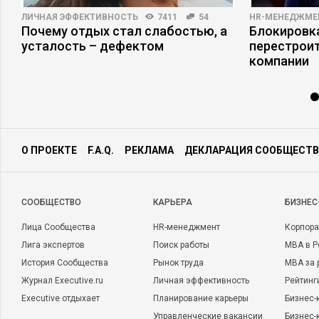
ЛИЧНАЯ ЭФФЕКТИВНОСТЬ
7411
54
HR-МЕНЕДЖМЕ
Почему отдых стал слабостью, а
Блокировка
усталость – дефектом
перестрои
компании
О ПРОЕКТЕ
F.A.Q.
РЕКЛАМА
ДЕКЛАРАЦИЯ СООБЩЕСТВ
CООБЩЕСТВО
КАРЬЕРА
БИЗНЕС
Лица Сообщества
HR-менеджмент
Корпора
Лига экспертов
Поиск работы
MBA в Р
История Сообщества
Рынок труда
MBA за 
Журнал Executive.ru
Личная эффективность
Рейтинг
Executive отдыхает
Планирование карьеры
Бизнес-
Управленческие вакансии
Бизнес-