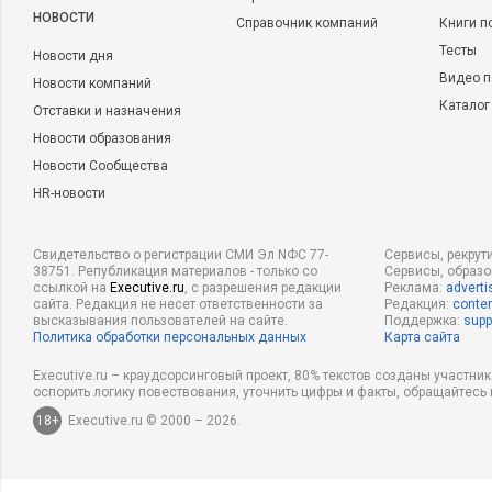
НОВОСТИ
Справочник компаний
Книги п
Тесты
Новости дня
Видео п
Новости компаний
Каталог
Отставки и назначения
Новости образования
Новости Сообщества
HR-новости
Свидетельство о регистрации СМИ Эл NФС 77-
Сервисы, рекрут
38751. Републикация материалов - только со
Сервисы, образ
ссылкой на
Executive.ru
, с разрешения редакции
Реклама:
adverti
сайта. Редакция не несет ответственности за
Редакция:
conten
высказывания пользователей на сайте.
Поддержка:
supp
Политика обработки персональных данных
Карта сайта
Executive.ru – краудсорсинговый проект, 80% текстов созданы участни
оспорить логику повествования, уточнить цифры и факты, обращайтесь 
18+
Executive.ru © 2000 – 2026.