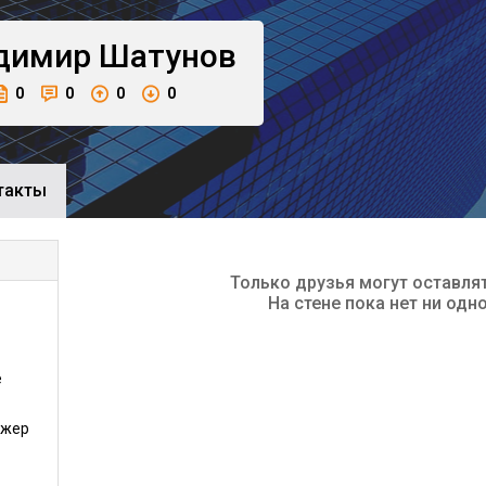
димир
Шатунов
0
0
0
0
такты
Только друзья могут оставля
На стене пока нет ни одн
е
джер