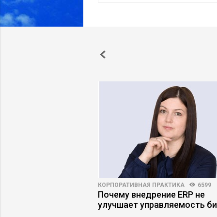
8
79
КОРПОРАТИВНАЯ ПРАКТИКА
6599
нький оклад
Почему внедрение ERP не
о продажам опасен
улучшает управляемость би