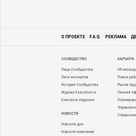
О ПРОЕКТЕ
F.A.Q.
РЕКЛАМА
Д
CООБЩЕСТВО
КАРЬЕРА
Лица Сообщества
HR-менед
Лига экспертов
Поиск раб
История Сообщества
Рынок тру
Журнал Executive.ru
Личная эф
Executive отдыхает
Планирова
Управленч
НОВОСТИ
Справочн
Новости дня
Новости компаний