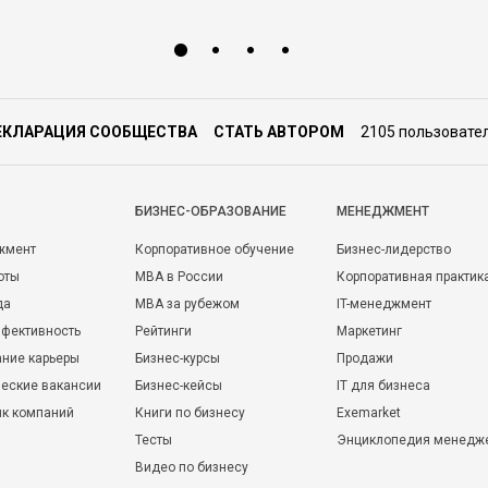
ЕКЛАРАЦИЯ СООБЩЕСТВА
СТАТЬ АВТОРОМ
2105 пользовате
БИЗНЕС-ОБРАЗОВАНИЕ
МЕНЕДЖМЕНТ
жмент
Корпоративное обучение
Бизнес-лидерство
оты
MBA в России
Корпоративная практик
да
MBA за рубежом
IT-менеджмент
фективность
Рейтинги
Маркетинг
ние карьеры
Бизнес-курсы
Продажи
еские вакансии
Бизнес-кейсы
IT для бизнеса
ик компаний
Книги по бизнесу
Exemarket
Тесты
Энциклопедия менедж
Видео по бизнесу