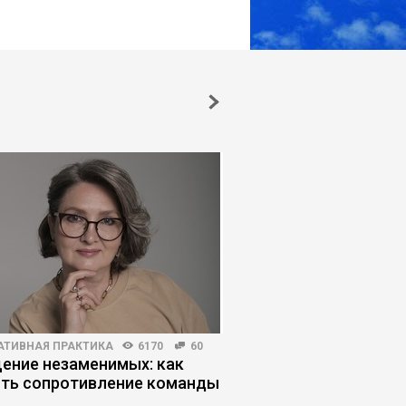
АТИВНАЯ ПРАКТИКА
6170
60
РИСКИ И ВОЗМОЖНОСТИ
ение незаменимых: как
Когнитивный аутсорс
ть сопротивление команды
начинается управле
слабость