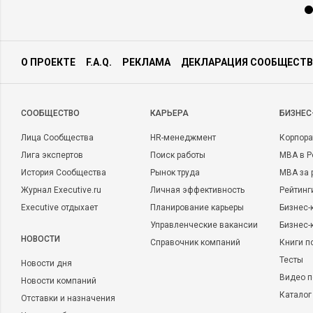
О ПРОЕКТЕ
F.A.Q.
РЕКЛАМА
ДЕКЛАРАЦИЯ СООБЩЕСТВ
CООБЩЕСТВО
КАРЬЕРА
БИЗНЕС
Лица Сообщества
HR-менеджмент
Корпора
Лига экспертов
Поиск работы
MBA в Р
История Сообщества
Рынок труда
MBA за 
Журнал Executive.ru
Личная эффективность
Рейтинг
Executive отдыхает
Планирование карьеры
Бизнес-
Управленческие вакансии
Бизнес-
НОВОСТИ
Справочник компаний
Книги п
Тесты
Новости дня
Видео п
Новости компаний
Каталог
Отставки и назначения