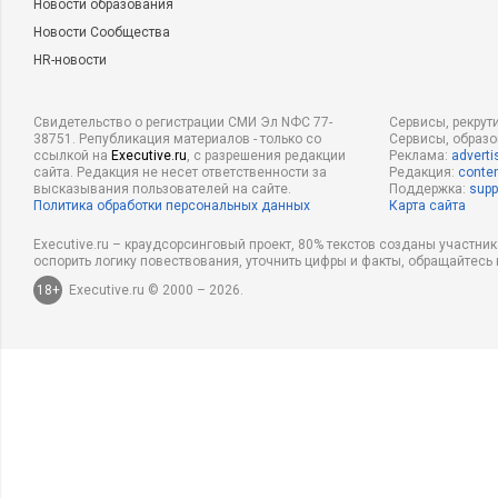
Новости образования
Новости Сообщества
HR-новости
Свидетельство о регистрации СМИ Эл NФС 77-
Сервисы, рекрут
38751. Републикация материалов - только со
Сервисы, образ
ссылкой на
Executive.ru
, с разрешения редакции
Реклама:
adverti
сайта. Редакция не несет ответственности за
Редакция:
conten
высказывания пользователей на сайте.
Поддержка:
supp
Политика обработки персональных данных
Карта сайта
Executive.ru – краудсорсинговый проект, 80% текстов созданы участни
оспорить логику повествования, уточнить цифры и факты, обращайтесь 
18+
Executive.ru © 2000 – 2026.