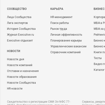
CООБЩЕСТВО
КАРЬЕРА
БИЗНЕС
Лица Сообщества
HR-менеджмент
Корпора
Лига экспертов
Поиск работы
MBA в Р
История Сообщества
Рынок труда
MBA за 
Журнал Executive.ru
Личная эффективность
Рейтинг
Executive отдыхает
Планирование карьеры
Бизнес-
Управленческие вакансии
Бизнес-
НОВОСТИ
Справочник компаний
Книги п
Тесты
Новости дня
Видео п
Новости компаний
Каталог
Отставки и назначения
Новости образования
Новости Сообщества
HR-новости
Свидетельство о регистрации СМИ Эл NФС 77-
Сервисы, рекрут