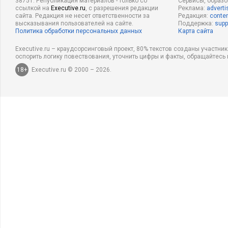
38751. Републикация материалов - только со
Сервисы, образ
ссылкой на
Executive.ru
, с разрешения редакции
Реклама:
adverti
сайта. Редакция не несет ответственности за
Редакция:
conten
высказывания пользователей на сайте.
Поддержка:
supp
Политика обработки персональных данных
Карта сайта
Executive.ru – краудсорсинговый проект, 80% текстов созданы участни
оспорить логику повествования, уточнить цифры и факты, обращайтесь 
18+
Executive.ru © 2000 – 2026.