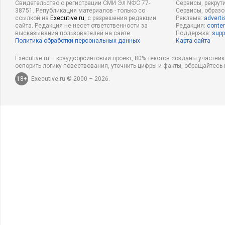
Свидетельство о регистрации СМИ Эл NФС 77-
Сервисы, рекрут
38751. Републикация материалов - только со
Сервисы, образ
ссылкой на
Executive.ru
, с разрешения редакции
Реклама:
adverti
сайта. Редакция не несет ответственности за
Редакция:
conten
высказывания пользователей на сайте.
Поддержка:
supp
Политика обработки персональных данных
Карта сайта
Executive.ru – краудсорсинговый проект, 80% текстов созданы участни
оспорить логику повествования, уточнить цифры и факты, обращайтесь 
18+
Executive.ru © 2000 – 2026.