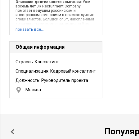
Описание деятельности компании:
Уже
восемь лет 3R Recruitment Company
помогает ведущим российским и
иностранным компаниям в поисках лучших
специалистов. Большой опыт, накопленный
консультантами компании, позволит Вам
добиться успеха с помощью правильно
показать все…
подобранных профессионалов. Хорошие
специалисты в хорошей компании –
фундамент успешного бизнеса.
Общая информация
Отрасль: Консалтинг
Специализация: Кадровый консалтинг
Должность:
Руководитель проекта
Москва
Популя