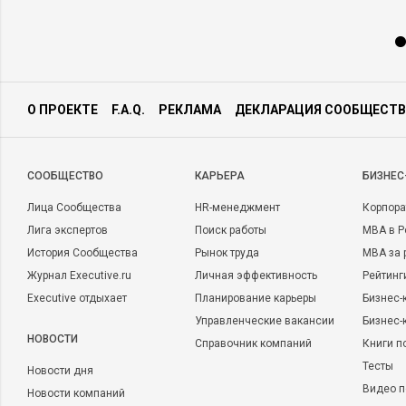
О ПРОЕКТЕ
F.A.Q.
РЕКЛАМА
ДЕКЛАРАЦИЯ СООБЩЕСТВ
CООБЩЕСТВО
КАРЬЕРА
БИЗНЕС
Лица Сообщества
HR-менеджмент
Корпора
Лига экспертов
Поиск работы
MBA в Р
История Сообщества
Рынок труда
MBA за 
Журнал Executive.ru
Личная эффективность
Рейтинг
Executive отдыхает
Планирование карьеры
Бизнес-
Управленческие вакансии
Бизнес-
НОВОСТИ
Справочник компаний
Книги п
Тесты
Новости дня
Видео п
Новости компаний