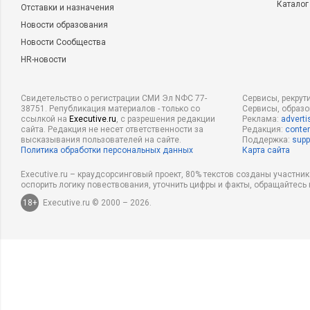
Каталог
Отставки и назначения
Новости образования
Новости Сообщества
HR-новости
Свидетельство о регистрации СМИ Эл NФС 77-
Сервисы, рекрут
38751. Републикация материалов - только со
Сервисы, образ
ссылкой на
Executive.ru
, с разрешения редакции
Реклама:
adverti
сайта. Редакция не несет ответственности за
Редакция:
conten
высказывания пользователей на сайте.
Поддержка:
supp
Политика обработки персональных данных
Карта сайта
Executive.ru – краудсорсинговый проект, 80% текстов созданы участни
оспорить логику повествования, уточнить цифры и факты, обращайтесь 
18+
Executive.ru © 2000 – 2026.