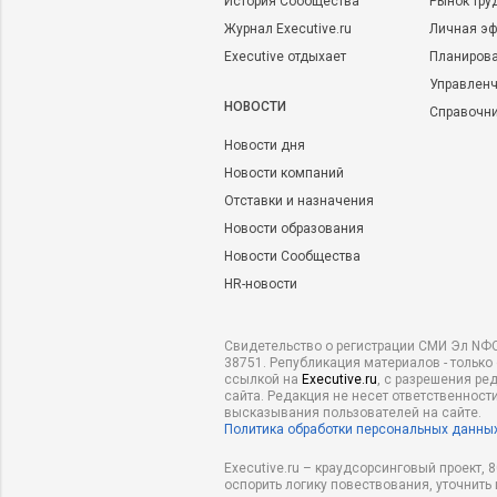
История Сообщества
Рынок тру
Журнал Executive.ru
Личная эф
Executive отдыхает
Планирова
Управленч
НОВОСТИ
Справочн
Новости дня
Новости компаний
Отставки и назначения
Новости образования
Новости Сообщества
HR-новости
Свидетельство о регистрации СМИ Эл NФС
38751. Републикация материалов - только
ссылкой на
Executive.ru
, с разрешения ре
сайта. Редакция не несет ответственности
высказывания пользователей на сайте.
Политика обработки персональных данны
Executive.ru – краудсорсинговый проект,
оспорить логику повествования, уточнить