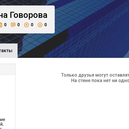
на
Говорова
0
0
0
0
такты
Только друзья могут оставля
На стене пока нет ни одн
ние
й,
е…