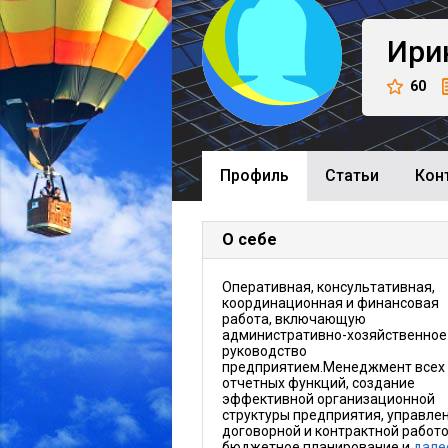
Ири
60
Профиль
Cтатьи
Кон
О себе
Оперативная, консультативная,
координационная и финансовая
работа, включающую
административно-хозяйственное
руководство
предприятием.Менеджмент всех
отчетных функций, создание
эффективной организационной
структуры предприятия, управле
договорной и контрактной работо
бюджетное планирование и
дале