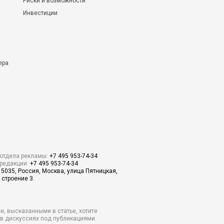
Риски и возможности
Инвестиции
ера
отдела рекламы:
+7 495 953-74-34
редакции:
+7 495 953-74-34
15035, Россия, Москва, улица Пятницкая,
 строение 3.
и, высказанными в статье, хотите
о в дискуссиях под публикациями.