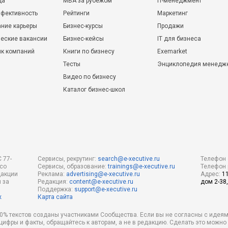
да
MBA за рубежом
IT-менеджмент
фективность
Рейтинги
Маркетинг
ние карьеры
Бизнес-курсы
Продажи
еские вакансии
Бизнес-кейсы
IT для бизнеса
ик компаний
Книги по бизнесу
Exemarket
Тесты
Энциклопедия менедж
Видео по бизнесу
Каталог бизнес-школ
 77-
Сервисы, рекрутинг:
search@e-xecutive.ru
Телефон 
 со
Сервисы, образование:
trainings@e-xecutive.ru
Телефон 
дакции
Реклама:
advertising@e-xecutive.ru
Адрес:
1
 за
Редакция:
content@e-xecutive.ru
дом 2-38,
Поддержка:
support@e-xecutive.ru
х
Карта сайта
 80% текстов созданы участниками Сообщества. Если вы не согласны с идеям
 цифры и факты, обращайтесь к авторам, а не в редакцию. Сделать это можн