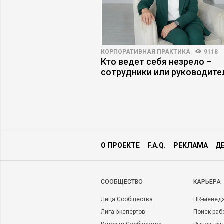
ПРАКТИКА
5733
70
КОРПОРАТИВНАЯ ПРАКТИКА
9118
 американская
Кто ведет себя незрело –
на
сотрудники или руководите
О ПРОЕКТЕ
F.A.Q.
РЕКЛАМА
Д
CООБЩЕСТВО
КАРЬЕРА
Лица Сообщества
HR-менед
Лига экспертов
Поиск раб