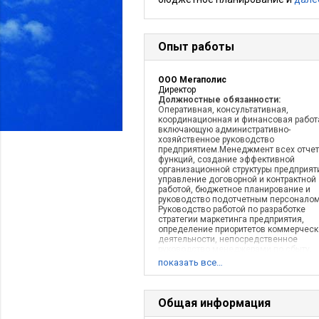
Опыт работы
ООО Мегаполис
Директор
Должностные обязанности:
Оперативная, консультативная,
координационная и финансовая работ
включающую административно-
хозяйственное руководство
предприятием.Менеджмент всех отче
функций, создание эффективной
организационной структуры предприят
управление договорной и контрактной
работой, бюджетное планирование и
руководство подотчетным персоналом
Руководство работой по разработке
стратегии маркетинга предприятия,
определение приоритетов коммерческ
деятельности, непосредственное
руководство менеджерами по сбыту.
Основная цель работы — максимальн
показать все…
извлечение прибыли и ее эффективно
распределение.
Описание деятельности компании:
Маркетинговые коммуникации. Услуги
Общая информация
рекламы, брендирования. Изготовлен