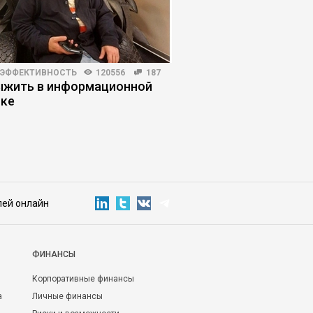
 ЭФФЕКТИВНОСТЬ
120556
187
КОРПОРАТИВНАЯ ПРАКТИКА
ыжить в информационной
Как остановить нек
ке
собственника, кото
компанию
лей онлайн
ФИНАНСЫ
Корпоративные финансы
а
Личные финансы