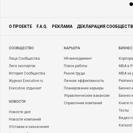
О ПРОЕКТЕ
F.A.Q.
РЕКЛАМА
ДЕКЛАРАЦИЯ СООБЩЕСТВ
CООБЩЕСТВО
КАРЬЕРА
БИЗНЕС
Лица Сообщества
HR-менеджмент
Корпора
Лига экспертов
Поиск работы
MBA в Р
История Сообщества
Рынок труда
MBA за 
Журнал Executive.ru
Личная эффективность
Рейтинг
Executive отдыхает
Планирование карьеры
Бизнес-
Управленческие вакансии
Бизнес-
НОВОСТИ
Справочник компаний
Книги п
Тесты
Новости дня
Видео п
Новости компаний
Каталог
Отставки и назначения