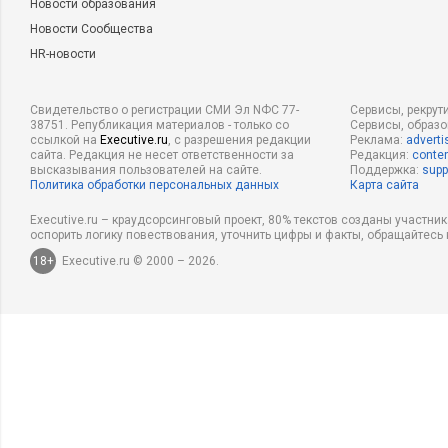
Новости образования
Новости Сообщества
HR-новости
Свидетельство о регистрации СМИ Эл NФС 77-
Сервисы, рекрут
38751. Републикация материалов - только со
Сервисы, образ
ссылкой на
Executive.ru
, с разрешения редакции
Реклама:
adverti
сайта. Редакция не несет ответственности за
Редакция:
conten
высказывания пользователей на сайте.
Поддержка:
supp
Политика обработки персональных данных
Карта сайта
Executive.ru – краудсорсинговый проект, 80% текстов созданы участни
оспорить логику повествования, уточнить цифры и факты, обращайтесь 
18+
Executive.ru © 2000 – 2026.