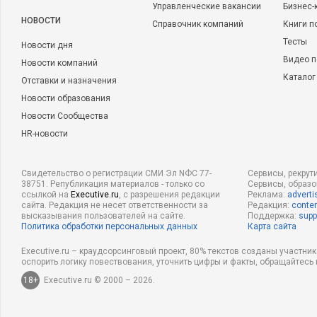
Управленческие вакансии
Бизнес-
НОВОСТИ
Справочник компаний
Книги п
Тесты
Новости дня
Видео п
Новости компаний
Каталог
Отставки и назначения
Новости образования
Новости Сообщества
HR-новости
Свидетельство о регистрации СМИ Эл NФС 77-
Сервисы, рекрут
38751. Републикация материалов - только со
Сервисы, образ
ссылкой на
Executive.ru
, с разрешения редакции
Реклама:
adverti
сайта. Редакция не несет ответственности за
Редакция:
conten
высказывания пользователей на сайте.
Поддержка:
supp
Политика обработки персональных данных
Карта сайта
Executive.ru – краудсорсинговый проект, 80% текстов созданы участни
оспорить логику повествования, уточнить цифры и факты, обращайтесь 
18+
Executive.ru © 2000 – 2026.