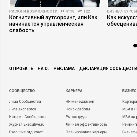
РИСКИ И ВОЗМОЖНОСТИ
4118
122
БИЗНЕС-КУРСЫ
Когнитивный аутсорсинг, или Как
Как искусс
начинается управленческая
обесценив
слабость
О ПРОЕКТЕ
F.A.Q.
РЕКЛАМА
ДЕКЛАРАЦИЯ СООБЩЕСТВ
CООБЩЕСТВО
КАРЬЕРА
БИЗНЕС
Лица Сообщества
HR-менеджмент
Корпора
Лига экспертов
Поиск работы
MBA в Р
История Сообщества
Рынок труда
MBA за 
Журнал Executive.ru
Личная эффективность
Рейтинг
Executive отдыхает
Планирование карьеры
Бизнес-