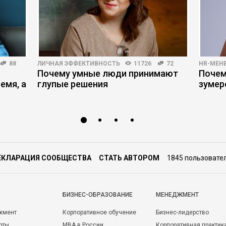
88
ЛИЧНАЯ ЭФФЕКТИВНОСТЬ
11726
72
HR-МЕН
Почему умные люди принимают
Почем
емя, а
глупые решения
зумер
ЕКЛАРАЦИЯ СООБЩЕСТВА
СТАТЬ АВТОРОМ
1845 пользовате
БИЗНЕС-ОБРАЗОВАНИЕ
МЕНЕДЖМЕНТ
жмент
Корпоративное обучение
Бизнес-лидерство
оты
MBA в России
Корпоративная практик