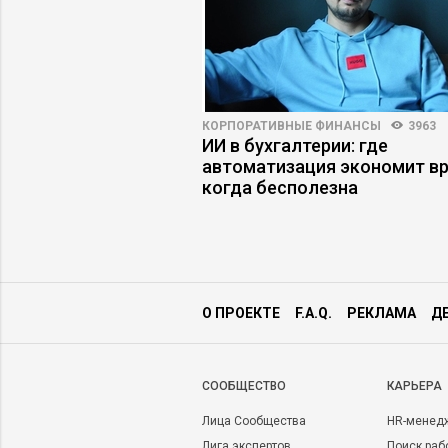
НОСТИ
4597
63
КОРПОРАТИВНЫЕ ФИНАНСЫ
3963
а работу: куда
ИИ в бухгалтерии: где
нимать» цифровых
автоматизация экономит вр
когда бесполезна
О ПРОЕКТЕ
F.A.Q.
РЕКЛАМА
Д
CООБЩЕСТВО
КАРЬЕРА
Лица Сообщества
HR-менед
Лига экспертов
Поиск раб