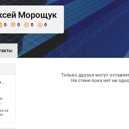
ксей
Морощук
0
0
0
0
такты
Только друзья могут оставля
На стене пока нет ни одн
Компания Старт-Маркетинг Директор по развитию
ы
,
ва на
и.