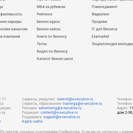
да
MBA за рубежом
IT-менеджмент
фективность
Рейтинги
Маркетинг
ние карьеры
Бизнес-курсы
Продажи
еские вакансии
Бизнес-кейсы
IT для бизнеса
ик компаний
Книги по бизнесу
Exemarket
Тесты
Энциклопедия менедж
Видео по бизнесу
Каталог бизнес-школ
 77-
Сервисы, рекрутинг:
search@e-xecutive.ru
Телефон 
 со
Сервисы, образование:
trainings@e-xecutive.ru
Телефон 
дакции
Реклама:
advertising@e-xecutive.ru
Адрес:
1
 за
Редакция:
content@e-xecutive.ru
дом 2-38,
Поддержка:
support@e-xecutive.ru
х
Карта сайта
 80% текстов созданы участниками Сообщества. Если вы не согласны с идеям