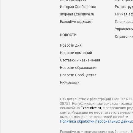
История Сообщества
Рынок тру
Журнал Executive.ru
Личная эф
Executive отдыхает
Планирова
Управленч
НОВОСТИ
Справочн
Новости дня
Новости компаний
Отставки и назначения
Новости образования
Новости Сообщества
HR-новости
Свидетельство о регистрации СМИ Эл NФС
38751. Републикация материалов - только
ссылкой на
Executive.ru
, с разрешения ре
сайта. Редакция не несет ответственности
высказывания пользователей на сайте.
Политика обработки персональных данны
Executive.ru – краудсорсинговый проект,