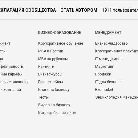
ЕКЛАРАЦИЯ СООБЩЕСТВА
СТАТЬ АВТОРОМ
1911 пользовате
БИЗНЕС-ОБРАЗОВАНИЕ
МЕНЕДЖМЕНТ
жмент
Корпоративное обучение
Бизнес-лидерство
оты
MBA в России
Корпоративная практик
да
MBA за рубежом
IT-менеджмент
фективность
Рейтинги
Маркетинг
ние карьеры
Бизнес-курсы
Продажи
еские вакансии
Бизнес-кейсы
IT для бизнеса
ик компаний
Книги по бизнесу
Exemarket
Тесты
Энциклопедия менедж
Видео по бизнесу
Каталог бизнес-школ