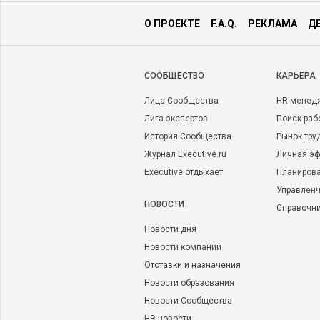
О ПРОЕКТЕ
F.A.Q.
РЕКЛАМА
Д
CООБЩЕСТВО
КАРЬЕРА
Лица Сообщества
HR-менед
Лига экспертов
Поиск раб
История Сообщества
Рынок тру
Журнал Executive.ru
Личная эф
Executive отдыхает
Планирова
Управленч
НОВОСТИ
Справочн
Новости дня
Новости компаний
Отставки и назначения
Новости образования
Новости Сообщества
HR-новости