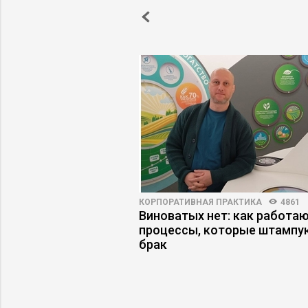
60
КОРПОРАТИВНАЯ ПРАКТИКА
4861
было хуже», или
Виноватых нет: как работа
ерестали строить
процессы, которые штампу
дущее
брак