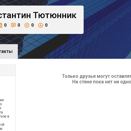
стантин
Тютюнник
0
0
0
0
такты
Только друзья могут оставля
На стене пока нет ни одн
ии
о
и
та
зов в
ной
ем