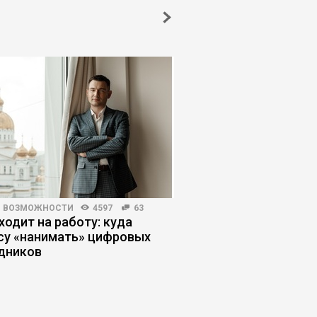
И ВОЗМОЖНОСТИ
4597
63
ПОИСК РАБОТЫ
5593
ходит на работу: куда
Кандидаты наносят
су «нанимать» цифровых
удар: как обойти фи
дников
не слить карьеру