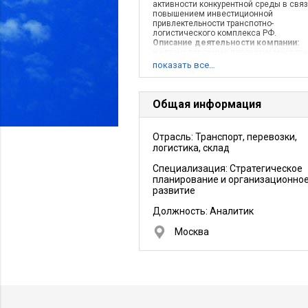
активности конкурентной среды в связ
повышением инвестиционной
привлектельности транспотно-
логистического комплекса РФ.
Описание деятельности компании:
железнодорожные перевозки массов
грузов
показать все…
Общая информация
Отрасль: Транспорт, перевозки,
логистика, склад
Специализация: Стратегическое
планирование и организационно
развитие
Должность:
Аналитик
Москва