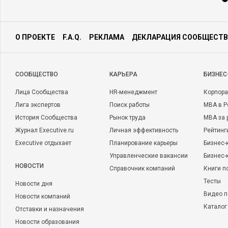
О ПРОЕКТЕ
F.A.Q.
РЕКЛАМА
ДЕКЛАРАЦИЯ СООБЩЕСТВ
CООБЩЕСТВО
КАРЬЕРА
БИЗНЕС
Лица Сообщества
HR-менеджмент
Корпора
Лига экспертов
Поиск работы
MBA в Р
История Сообщества
Рынок труда
MBA за 
Журнал Executive.ru
Личная эффективность
Рейтинг
Executive отдыхает
Планирование карьеры
Бизнес-
Управленческие вакансии
Бизнес-
НОВОСТИ
Справочник компаний
Книги п
Тесты
Новости дня
Видео п
Новости компаний
Каталог
Отставки и назначения
Новости образования