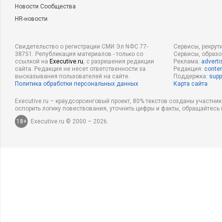
Новости Сообщества
HR-новости
Свидетельство о регистрации СМИ Эл NФС 77-
Сервисы, рекрут
38751. Републикация материалов - только со
Сервисы, образ
ссылкой на
Executive.ru
, с разрешения редакции
Реклама:
adverti
сайта. Редакция не несет ответственности за
Редакция:
conten
высказывания пользователей на сайте.
Поддержка:
supp
Политика обработки персональных данных
Карта сайта
Executive.ru – краудсорсинговый проект, 80% текстов созданы участни
оспорить логику повествования, уточнить цифры и факты, обращайтесь 
18+
Executive.ru © 2000 – 2026.