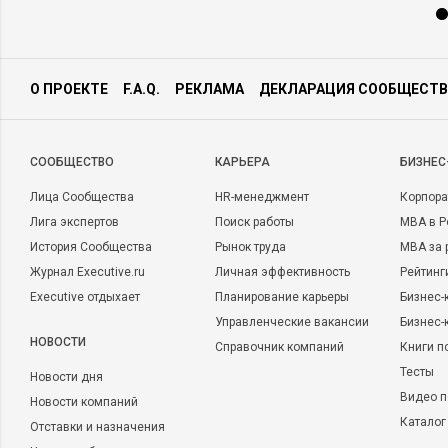
О ПРОЕКТЕ
F.A.Q.
РЕКЛАМА
ДЕКЛАРАЦИЯ СООБЩЕСТВ
CООБЩЕСТВО
КАРЬЕРА
БИЗНЕС
Лица Сообщества
HR-менеджмент
Корпора
Лига экспертов
Поиск работы
MBA в Р
История Сообщества
Рынок труда
MBA за 
Журнал Executive.ru
Личная эффективность
Рейтинг
Executive отдыхает
Планирование карьеры
Бизнес-
Управленческие вакансии
Бизнес-
НОВОСТИ
Справочник компаний
Книги п
Тесты
Новости дня
Видео п
Новости компаний
Каталог
Отставки и назначения