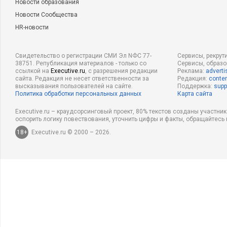
Новости образования
Новости Сообщества
HR-новости
Свидетельство о регистрации СМИ Эл NФС 77-
Сервисы, рекрут
38751. Републикация материалов - только со
Сервисы, образ
ссылкой на
Executive.ru
, с разрешения редакции
Реклама:
adverti
сайта. Редакция не несет ответственности за
Редакция:
conten
высказывания пользователей на сайте.
Поддержка:
supp
Политика обработки персональных данных
Карта сайта
Executive.ru – краудсорсинговый проект, 80% текстов созданы участни
оспорить логику повествования, уточнить цифры и факты, обращайтесь 
18+
Executive.ru © 2000 – 2026.