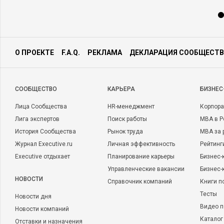
О ПРОЕКТЕ
F.A.Q.
РЕКЛАМА
ДЕКЛАРАЦИЯ СООБЩЕСТВ
CООБЩЕСТВО
КАРЬЕРА
БИЗНЕС
Лица Сообщества
HR-менеджмент
Корпора
Лига экспертов
Поиск работы
MBA в Р
История Сообщества
Рынок труда
MBA за 
Журнал Executive.ru
Личная эффективность
Рейтинг
Executive отдыхает
Планирование карьеры
Бизнес-
Управленческие вакансии
Бизнес-
НОВОСТИ
Справочник компаний
Книги п
Тесты
Новости дня
Видео п
Новости компаний
Каталог
Отставки и назначения