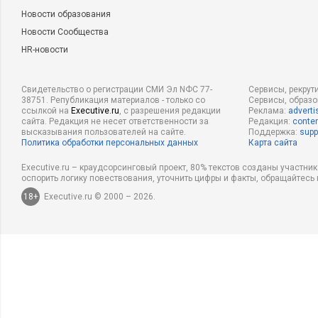
Новости образования
Новости Сообщества
HR-новости
Свидетельство о регистрации СМИ Эл NФС 77-
Сервисы, рекрут
38751. Републикация материалов - только со
Сервисы, образ
ссылкой на
Executive.ru
, с разрешения редакции
Реклама:
adverti
сайта. Редакция не несет ответственности за
Редакция:
conten
высказывания пользователей на сайте.
Поддержка:
supp
Политика обработки персональных данных
Карта сайта
Executive.ru – краудсорсинговый проект, 80% текстов созданы участни
оспорить логику повествования, уточнить цифры и факты, обращайтесь 
18+
Executive.ru © 2000 – 2026.