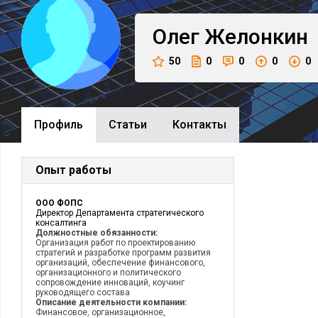
Олег
Желонкин
50
0
0
0
0
Профиль
Cтатьи
Контакты
Опыт работы
ООО ФОПС
Директор Департамента стратегического
консалтинга
Должностные обязанности:
Организация работ по проектированию
стратегий и разработке программ развития
организаций, обеспечение финансового,
организационного и политического
сопровождение инноваций, коучинг
руководящего состава
Описание деятельности компании:
Финансовое, организационное,