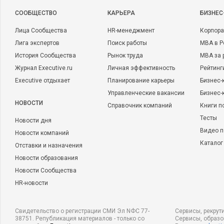
CООБЩЕСТВО
КАРЬЕРА
БИЗНЕС
Лица Сообщества
HR-менеджмент
Корпора
Лига экспертов
Поиск работы
MBA в Р
История Сообщества
Рынок труда
MBA за 
Журнал Executive.ru
Личная эффективность
Рейтинг
Executive отдыхает
Планирование карьеры
Бизнес-
Управленческие вакансии
Бизнес-
НОВОСТИ
Справочник компаний
Книги п
Тесты
Новости дня
Видео п
Новости компаний
Каталог
Отставки и назначения
Новости образования
Новости Сообщества
HR-новости
Свидетельство о регистрации СМИ Эл NФС 77-
Сервисы, рекрут
38751. Републикация материалов - только со
Сервисы, образ