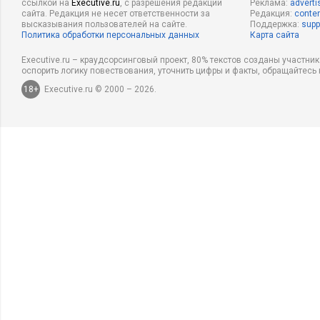
ссылкой на
Executive.ru
, с разрешения редакции
Реклама:
adverti
сайта. Редакция не несет ответственности за
Редакция:
conten
высказывания пользователей на сайте.
Поддержка:
supp
Политика обработки персональных данных
Карта сайта
Executive.ru – краудсорсинговый проект, 80% текстов созданы участни
оспорить логику повествования, уточнить цифры и факты, обращайтесь 
18+
Executive.ru © 2000 – 2026.