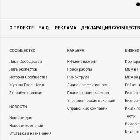
О ПРОЕКТЕ
F.A.Q.
РЕКЛАМА
ДЕКЛАРАЦИЯ СООБЩЕСТВ
CООБЩЕСТВО
КАРЬЕРА
БИЗНЕС
Лица Сообщества
HR-менеджмент
Корпора
Лига экспертов
Поиск работы
MBA в Р
История Сообщества
Рынок труда
MBA за 
Журнал Executive.ru
Личная эффективность
Рейтинг
Executive отдыхает
Планирование карьеры
Бизнес-
Управленческие вакансии
Бизнес-
НОВОСТИ
Справочник компаний
Книги п
Тесты
Новости дня
Видео п
Новости компаний
Каталог
Отставки и назначения