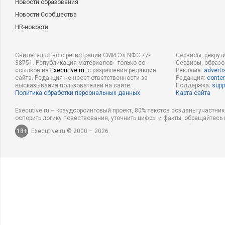
Новости образования
Новости Сообщества
HR-новости
Свидетельство о регистрации СМИ Эл NФС 77-
Сервисы, рекрут
38751. Републикация материалов - только со
Сервисы, образ
ссылкой на
Executive.ru
, с разрешения редакции
Реклама:
adverti
сайта. Редакция не несет ответственности за
Редакция:
conten
высказывания пользователей на сайте.
Поддержка:
supp
Политика обработки персональных данных
Карта сайта
Executive.ru – краудсорсинговый проект, 80% текстов созданы участни
оспорить логику повествования, уточнить цифры и факты, обращайтесь 
18+
Executive.ru © 2000 – 2026.