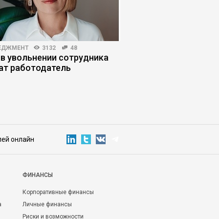
ЕДЖМЕНТ
3132
48
МАРКЕТИНГ
3000
3
 в увольнении сотрудника
14 деловых меропри
ат работодатель
которые стоит посе
руководителям
лей онлайн
ФИНАНСЫ
Корпоративные финансы
а
Личные финансы
Риски и возможности