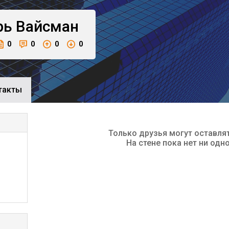
рь
Вайсман
0
0
0
0
такты
Только друзья могут оставля
На стене пока нет ни одн