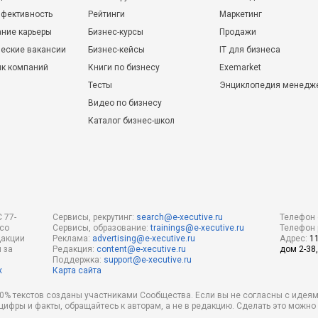
фективность
Рейтинги
Маркетинг
ние карьеры
Бизнес-курсы
Продажи
еские вакансии
Бизнес-кейсы
IT для бизнеса
ик компаний
Книги по бизнесу
Exemarket
Тесты
Энциклопедия менедж
Видео по бизнесу
Каталог бизнес-школ
 77-
Сервисы, рекрутинг:
search@e-xecutive.ru
Телефон 
 со
Сервисы, образование:
trainings@e-xecutive.ru
Телефон 
дакции
Реклама:
advertising@e-xecutive.ru
Адрес:
1
 за
Редакция:
content@e-xecutive.ru
дом 2-38,
Поддержка:
support@e-xecutive.ru
х
Карта сайта
 80% текстов созданы участниками Сообщества. Если вы не согласны с идеям
 цифры и факты, обращайтесь к авторам, а не в редакцию. Сделать это можн