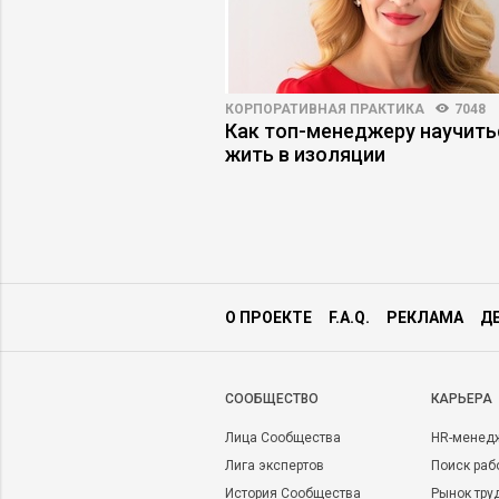
91
71
КОРПОРАТИВНАЯ ПРАКТИКА
7048
 не купил: какой
Как топ-менеджеру научить
отработал –
жить в изоляции
ли продаж?
О ПРОЕКТЕ
F.A.Q.
РЕКЛАМА
Д
CООБЩЕСТВО
КАРЬЕРА
Лица Сообщества
HR-менед
Лига экспертов
Поиск раб
История Сообщества
Рынок тру