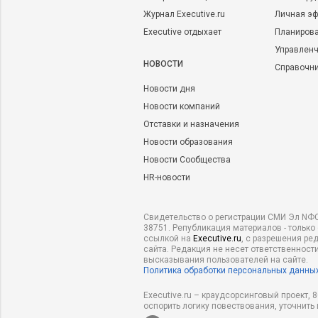
Журнал Executive.ru
Личная эф
Executive отдыхает
Планирова
Управленч
НОВОСТИ
Справочн
Новости дня
Новости компаний
Отставки и назначения
Новости образования
Новости Сообщества
HR-новости
Свидетельство о регистрации СМИ Эл NФС
38751. Републикация материалов - только
ссылкой на
Executive.ru
, с разрешения ре
сайта. Редакция не несет ответственности
высказывания пользователей на сайте.
Политика обработки персональных данны
Executive.ru – краудсорсинговый проект,
оспорить логику повествования, уточнить