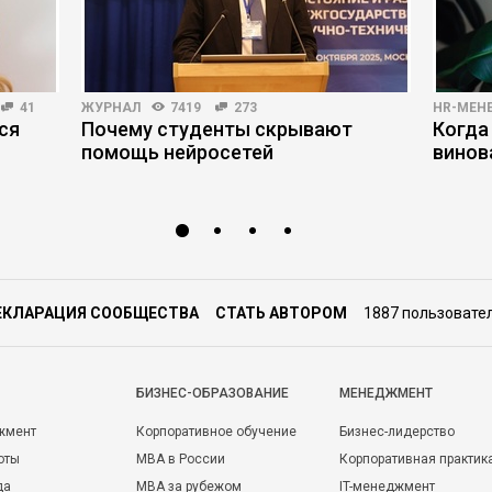
41
ЖУРНАЛ
7419
273
HR-МЕН
ся
Почему студенты скрывают
Когда
помощь нейросетей
винов
ЕКЛАРАЦИЯ СООБЩЕСТВА
СТАТЬ АВТОРОМ
1887 пользовате
БИЗНЕС-ОБРАЗОВАНИЕ
МЕНЕДЖМЕНТ
жмент
Корпоративное обучение
Бизнес-лидерство
оты
MBA в России
Корпоративная практик
да
MBA за рубежом
IT-менеджмент