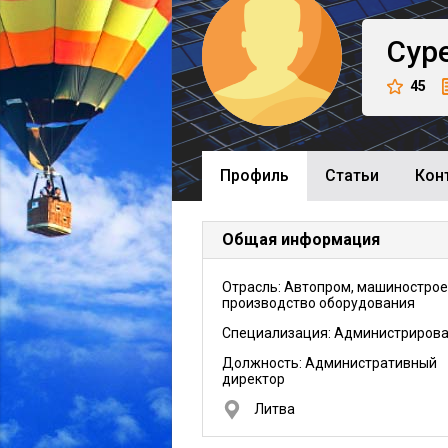
Сур
45
Профиль
Cтатьи
Кон
Общая информация
Отрасль: Автопром, машинострое
производство оборудования
Специализация: Администриров
Должность:
Административный
директор
Литва