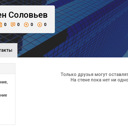
ен
Соловьев
0
0
0
0
такты
Только друзья могут оставля
На стене пока нет ни одн
ние,
ание