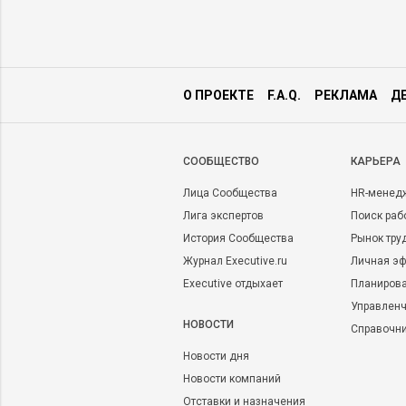
О ПРОЕКТЕ
F.A.Q.
РЕКЛАМА
Д
CООБЩЕСТВО
КАРЬЕРА
Лица Сообщества
HR-менед
Лига экспертов
Поиск раб
История Сообщества
Рынок тру
Журнал Executive.ru
Личная эф
Executive отдыхает
Планирова
Управленч
НОВОСТИ
Справочн
Новости дня
Новости компаний
Отставки и назначения