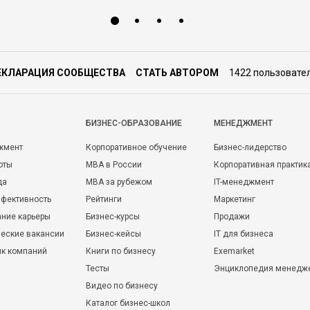
ЕКЛАРАЦИЯ СООБЩЕСТВА
СТАТЬ АВТОРОМ
1422 пользовате
БИЗНЕС-ОБРАЗОВАНИЕ
МЕНЕДЖМЕНТ
жмент
Корпоративное обучение
Бизнес-лидерство
оты
MBA в России
Корпоративная практик
да
MBA за рубежом
IT-менеджмент
фективность
Рейтинги
Маркетинг
ние карьеры
Бизнес-курсы
Продажи
еские вакансии
Бизнес-кейсы
IT для бизнеса
ик компаний
Книги по бизнесу
Exemarket
Тесты
Энциклопедия менедж
Видео по бизнесу
Каталог бизнес-школ