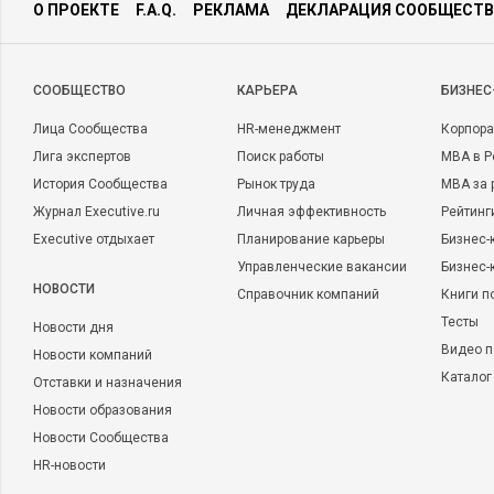
О ПРОЕКТЕ
F.A.Q.
РЕКЛАМА
ДЕКЛАРАЦИЯ СООБЩЕСТВ
CООБЩЕСТВО
КАРЬЕРА
БИЗНЕС
Лица Сообщества
HR-менеджмент
Корпора
Лига экспертов
Поиск работы
MBA в Р
История Сообщества
Рынок труда
MBA за 
Журнал Executive.ru
Личная эффективность
Рейтинг
Executive отдыхает
Планирование карьеры
Бизнес-
Управленческие вакансии
Бизнес-
НОВОСТИ
Справочник компаний
Книги п
Тесты
Новости дня
Видео п
Новости компаний
Каталог
Отставки и назначения
Новости образования
Новости Сообщества
HR-новости