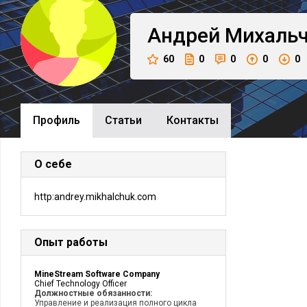
Андрей
Михальч
60
0
0
0
0
Профиль
Cтатьи
Контакты
О себе
http:andrey.mikhalchuk.com
Опыт работы
MineStream Software Company
Chief Technology Officer
Должностные обязанности:
Управление и реализация полного цикла