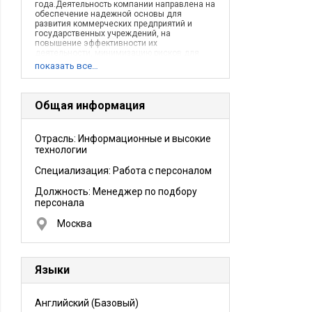
года.Деятельность компании направлена на
обеспечение надежной основы для
развития коммерческих предприятий и
государственных учреждений, на
повышение эффективности их
деятельности, минимизацию рисков для
бизнеса посредством внедрения и
показать все…
использования современных
информационных технологий.
Общая информация
Отрасль: Информационные и высокие
технологии
Специализация: Работа с персоналом
Должность:
Менеджер по подбору
персонала
Москва
Языки
Английский
(Базовый)