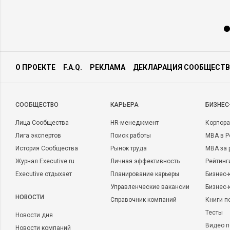
О ПРОЕКТЕ
F.A.Q.
РЕКЛАМА
ДЕКЛАРАЦИЯ СООБЩЕСТВ
CООБЩЕСТВО
КАРЬЕРА
БИЗНЕС
Лица Сообщества
HR-менеджмент
Корпора
Лига экспертов
Поиск работы
MBA в Р
История Сообщества
Рынок труда
MBA за 
Журнал Executive.ru
Личная эффективность
Рейтинг
Executive отдыхает
Планирование карьеры
Бизнес-
Управленческие вакансии
Бизнес-
НОВОСТИ
Справочник компаний
Книги п
Тесты
Новости дня
Видео п
Новости компаний