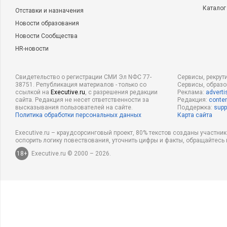
Каталог
Отставки и назначения
Новости образования
Новости Сообщества
HR-новости
Свидетельство о регистрации СМИ Эл NФС 77-
Сервисы, рекрут
38751. Републикация материалов - только со
Сервисы, образ
ссылкой на
Executive.ru
, с разрешения редакции
Реклама:
adverti
сайта. Редакция не несет ответственности за
Редакция:
conten
высказывания пользователей на сайте.
Поддержка:
supp
Политика обработки персональных данных
Карта сайта
Executive.ru – краудсорсинговый проект, 80% текстов созданы участни
оспорить логику повествования, уточнить цифры и факты, обращайтесь 
18+
Executive.ru © 2000 – 2026.