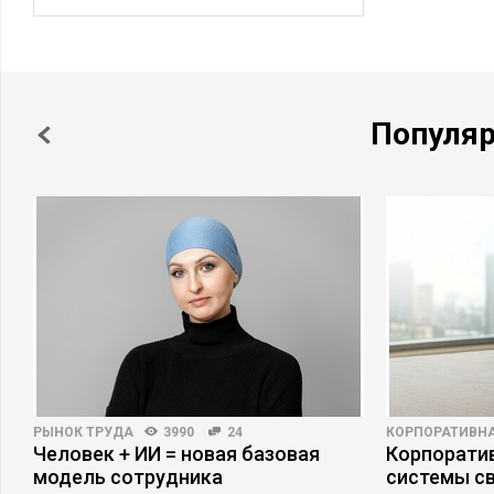
Популя
РЫНОК ТРУДА
3990
24
КОРПОРАТИВНА
Человек + ИИ = новая базовая
Корпоратив
модель сотрудника
системы св