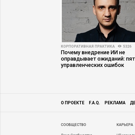
4153
13
КОРПОРАТИВНАЯ ПРАКТИКА
5326
нтик, почтальон – три
Почему внедрение ИИ не
ма персонала
оправдывает ожиданий: пя
управленческих ошибок
О ПРОЕКТЕ
F.A.Q.
РЕКЛАМА
Д
CООБЩЕСТВО
КАРЬЕРА