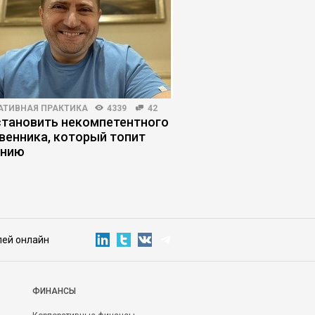
АТИВНАЯ ПРАКТИКА
4339
42
РИСКИ И ВОЗМОЖНОСТИ
становить некомпетентного
Как купить золотой п
венника, который топит
прогореть
анию
лей онлайн
ФИНАНСЫ