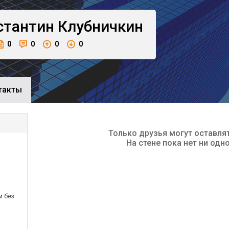
стантин
Клубничкин
0
0
0
0
такты
Только друзья могут оставля
На стене пока нет ни одн
м без