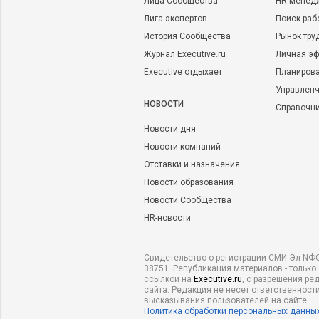
Лица Сообщества
HR-менед
Лига экспертов
Поиск раб
История Сообщества
Рынок тру
Журнал Executive.ru
Личная эф
Executive отдыхает
Планирова
Управленч
НОВОСТИ
Справочн
Новости дня
Новости компаний
Отставки и назначения
Новости образования
Новости Сообщества
HR-новости
Свидетельство о регистрации СМИ Эл NФС
38751. Републикация материалов - только
ссылкой на
Executive.ru
, с разрешения ре
сайта. Редакция не несет ответственности
высказывания пользователей на сайте.
Политика обработки персональных данны