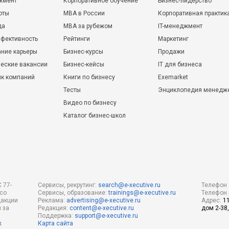
жмент
Корпоративное обучение
Бизнес-лидерство
оты
MBA в России
Корпоративная практик
да
MBA за рубежом
IT-менеджмент
фективность
Рейтинги
Маркетинг
ние карьеры
Бизнес-курсы
Продажи
еские вакансии
Бизнес-кейсы
IT для бизнеса
ик компаний
Книги по бизнесу
Exemarket
Тесты
Энциклопедия менедж
Видео по бизнесу
Каталог бизнес-школ
 77-
Сервисы, рекрутинг:
search@e-xecutive.ru
Телефон 
 со
Сервисы, образование:
trainings@e-xecutive.ru
Телефон 
дакции
Реклама:
advertising@e-xecutive.ru
Адрес:
1
 за
Редакция:
content@e-xecutive.ru
дом 2-38,
Поддержка:
support@e-xecutive.ru
х
Карта сайта