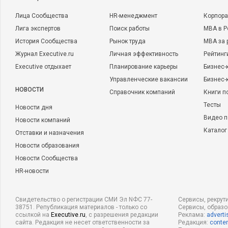
Лица Сообщества
HR-менеджмент
Корпора
Лига экспертов
Поиск работы
MBA в Р
История Сообщества
Рынок труда
MBA за 
Журнал Executive.ru
Личная эффективность
Рейтинг
Executive отдыхает
Планирование карьеры
Бизнес-
Управленческие вакансии
Бизнес-
НОВОСТИ
Справочник компаний
Книги п
Тесты
Новости дня
Видео п
Новости компаний
Каталог
Отставки и назначения
Новости образования
Новости Сообщества
HR-новости
Свидетельство о регистрации СМИ Эл NФС 77-
Сервисы, рекрут
38751. Републикация материалов - только со
Сервисы, образ
ссылкой на
Executive.ru
, с разрешения редакции
Реклама:
adverti
сайта. Редакция не несет ответственности за
Редакция:
conten