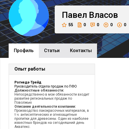
Павел
Власов
55
0
0
0
0
Профиль
Cтатьи
Контакты
Опыт работы
Рогнеда-Трейд
Руководитель отдела продаж по ПФО
Должностные обязанности:
Непосредственно в мои обязанности входит
развитие региональных продаж по
Поволжью
Описание деятельности компании:
Производство лакокрасочных материалов, в
т.ч. антисептических и огнезащитные
пропитки для древесины. Один из наиболее
известных брэндов на сегодняшний день
Акватекс.