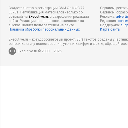
Свидетельство о регистрации СМИ Эл NФС 77-
Сервисы, рекрут
38751. Републикация материалов - только со
Сервисы, образ
ссылкой на
Executive.ru
, с разрешения редакции
Реклама:
adverti
сайта. Редакция не несет ответственности за
Редакция:
conten
высказывания пользователей на сайте.
Поддержка:
supp
Политика обработки персональных данных
Карта сайта
Executive.ru – краудсорсинговый проект, 80% текстов созданы участни
оспорить логику повествования, уточнить цифры и факты, обращайтесь 
18+
Executive.ru © 2000 – 2026.