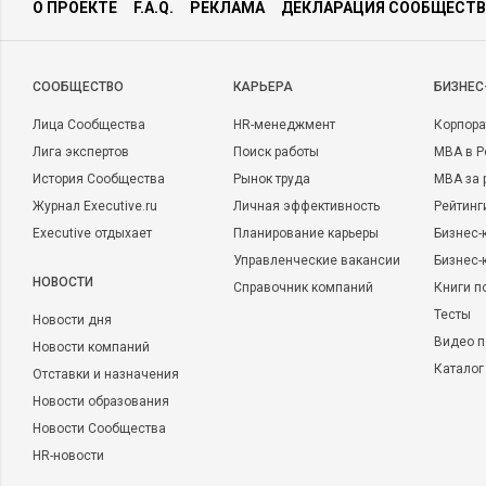
О ПРОЕКТЕ
F.A.Q.
РЕКЛАМА
ДЕКЛАРАЦИЯ СООБЩЕСТВ
CООБЩЕСТВО
КАРЬЕРА
БИЗНЕС
Лица Сообщества
HR-менеджмент
Корпора
Лига экспертов
Поиск работы
MBA в Р
История Сообщества
Рынок труда
MBA за 
Журнал Executive.ru
Личная эффективность
Рейтинг
Executive отдыхает
Планирование карьеры
Бизнес-
Управленческие вакансии
Бизнес-
НОВОСТИ
Справочник компаний
Книги п
Тесты
Новости дня
Видео п
Новости компаний
Каталог
Отставки и назначения
Новости образования
Новости Сообщества
HR-новости