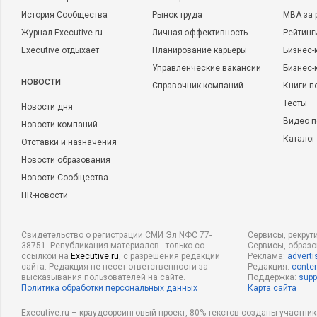
История Сообщества
Рынок труда
MBA за 
Журнал Executive.ru
Личная эффективность
Рейтинг
Executive отдыхает
Планирование карьеры
Бизнес-
Управленческие вакансии
Бизнес-
НОВОСТИ
Справочник компаний
Книги п
Тесты
Новости дня
Видео п
Новости компаний
Каталог
Отставки и назначения
Новости образования
Новости Сообщества
HR-новости
Свидетельство о регистрации СМИ Эл NФС 77-
Сервисы, рекрут
38751. Републикация материалов - только со
Сервисы, образ
ссылкой на
Executive.ru
, с разрешения редакции
Реклама:
adverti
сайта. Редакция не несет ответственности за
Редакция:
conten
высказывания пользователей на сайте.
Поддержка:
supp
Политика обработки персональных данных
Карта сайта
Executive.ru – краудсорсинговый проект, 80% текстов созданы участни