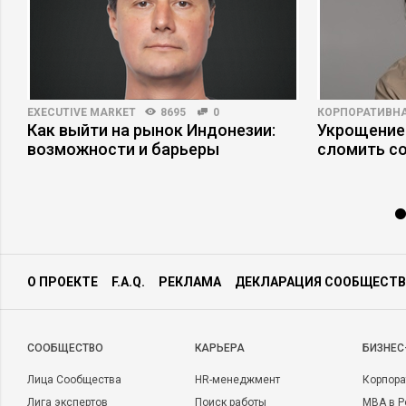
EXECUTIVE MARKET
8695
0
КОРПОРАТИВНА
Как выйти на рынок Индонезии:
Укрощение
возможности и барьеры
сломить с
О ПРОЕКТЕ
F.A.Q.
РЕКЛАМА
ДЕКЛАРАЦИЯ СООБЩЕСТВ
CООБЩЕСТВО
КАРЬЕРА
БИЗНЕС
Лица Сообщества
HR-менеджмент
Корпора
Лига экспертов
Поиск работы
MBA в Р