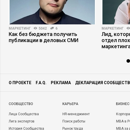
МАРКЕТИНГ
5042
6
МАРКЕТИНГ
Как без бюджета получить
Лид, котор
публикации в деловых СМИ
отдел плох
маркетинга
О ПРОЕКТЕ
F.A.Q.
РЕКЛАМА
ДЕКЛАРАЦИЯ СООБЩЕСТВ
CООБЩЕСТВО
КАРЬЕРА
БИЗНЕС
Лица Сообщества
HR-менеджмент
Корпора
Лига экспертов
Поиск работы
MBA в Р
История Сообщества
Рынок труда
MBA за 