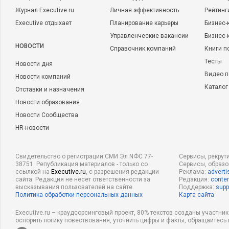
Журнал Executive.ru
Личная эффективность
Рейтинг
Executive отдыхает
Планирование карьеры
Бизнес-
Управленческие вакансии
Бизнес-
НОВОСТИ
Справочник компаний
Книги п
Тесты
Новости дня
Видео п
Новости компаний
Каталог
Отставки и назначения
Новости образования
Новости Сообщества
HR-новости
Свидетельство о регистрации СМИ Эл NФС 77-
Сервисы, рекрут
38751. Републикация материалов - только со
Сервисы, образ
ссылкой на
Executive.ru
, с разрешения редакции
Реклама:
adverti
сайта. Редакция не несет ответственности за
Редакция:
conten
высказывания пользователей на сайте.
Поддержка:
supp
Политика обработки персональных данных
Карта сайта
Executive.ru – краудсорсинговый проект, 80% текстов созданы участни
оспорить логику повествования, уточнить цифры и факты, обращайтесь 