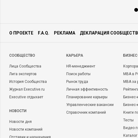
О ПРОЕКТЕ
F.A.Q.
РЕКЛАМА
ДЕКЛАРАЦИЯ СООБЩЕСТВ
CООБЩЕСТВО
КАРЬЕРА
БИЗНЕС
Лица Сообщества
HR-менеджмент
Корпора
Лига экспертов
Поиск работы
MBA в Р
История Сообщества
Рынок труда
MBA за 
Журнал Executive.ru
Личная эффективность
Рейтинг
Executive отдыхает
Планирование карьеры
Бизнес-
Управленческие вакансии
Бизнес-
НОВОСТИ
Справочник компаний
Книги п
Тесты
Новости дня
Видео п
Новости компаний
Каталог
Отставки и назначения