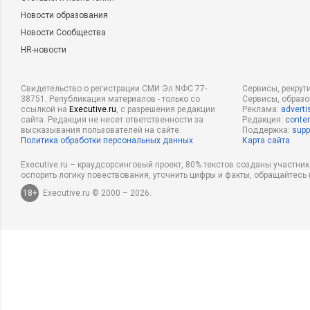
Новости образования
Новости Сообщества
HR-новости
Свидетельство о регистрации СМИ Эл NФС 77-
Сервисы, рекрут
38751. Републикация материалов - только со
Сервисы, образ
ссылкой на
Executive.ru
, с разрешения редакции
Реклама:
adverti
сайта. Редакция не несет ответственности за
Редакция:
conten
высказывания пользователей на сайте.
Поддержка:
supp
Политика обработки персональных данных
Карта сайта
Executive.ru – краудсорсинговый проект, 80% текстов созданы участни
оспорить логику повествования, уточнить цифры и факты, обращайтесь 
18+
Executive.ru © 2000 – 2026.