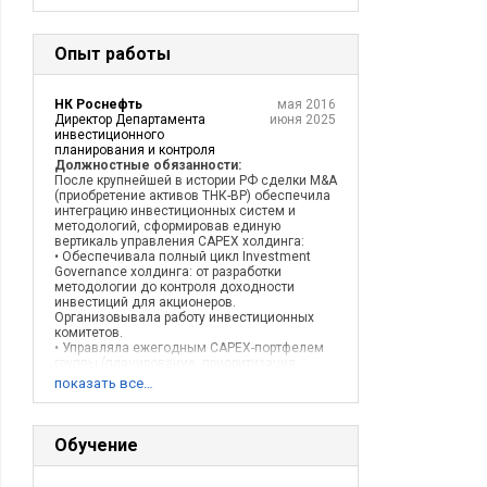
Опыт работы
НК Роснефть
мая 2016
Директор Департамента
июня 2025
инвестиционного
планирования и контроля
Должностные обязанности:
После крупнейшей в истории РФ сделки M&A
(приобретение активов ТНК-ВР) обеспечила
интеграцию инвестиционных систем и
методологий, сформировав единую
вертикаль управления CAPEX холдинга:
• Обеспечивала полный цикл Investment
Governance холдинга: от разработки
методологии до контроля доходности
инвестиций для акционеров.
Организовывала работу инвестиционных
комитетов.
• Управляла ежегодным CAPEX-портфелем
группы (планирование, приоритизация,
мониторинг) объемом свыше 1 трлн рублей и
показать все…
одновременным контуром 3000+ проектов в
различных бизнес-сегментах: добыча,
переработка, сеть АЗС, логистика,
сервисное обслуживание, строительство, а
Обучение
также масштабные IT-проекты и проекты
R&D.
• Осуществляла вертикальное управление