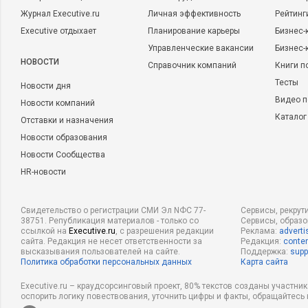
сделок по отчуждению зрелых активов РФ и
приобретению зарубежных активов.
Журнал Executive.ru
Личная эффективность
Рейтинг
Результат: чистый приток капитала в
Executive отдыхает
Планирование карьеры
Бизнес-
размере более 2 млрд $, реализована
масштабная стратегия реструктуризации
Управленческие вакансии
Бизнес-
портфеля активов - ТНК-ВР стала первой
частной российской компанией с
НОВОСТИ
Справочник компаний
Книги п
существенным международным портфелем.
• Приняла активное участие во внедрении
Тесты
Новости дня
мирового стандарта Stage-Gate и системы
Cold Eye Reviews для крупных проектов, что
Видео п
Новости компаний
обеспечило успешный запуск 5 новых
Каталог
центров добычи (greenfields). •
Отставки и назначения
Организовала автоматизированную систему
Новости образования
сбора и анализа консолидированной
управленческой отчетности по инвестициям
Новости Сообщества
(4–6 млрд $/год) с применением
инструментов внутреннего и внешнего
HR-новости
бенчмаркинга, способствующих повышению
операционной эффективности: лучший
показатель в отрасли по эффективности
удельных инвестиций – 3,5 $/баррель,
Свидетельство о регистрации СМИ Эл NФС 77-
Сервисы, рекрут
увеличена эффективность программы
38751. Републикация материалов - только со
Сервисы, образ
геолого-технических мероприятий (ГТМ) на
ссылкой на
Executive.ru
, с разрешения редакции
Реклама:
adverti
30%. • Сформированная инвестиционная
сайта. Редакция не несет ответственности за
Редакция:
conten
политика обеспечила рост стоимости
высказывания пользователей на сайте.
Поддержка:
supp
бизнеса: выход акционеров произошел по
Политика обработки персональных данных
Карта сайта
цене в 5 раз выше первоначальных
вложений.
Описание деятельности компании:
ВИНК
Executive.ru – краудсорсинговый проект, 80% текстов созданы участни
оспорить логику повествования, уточнить цифры и факты, обращайтесь 