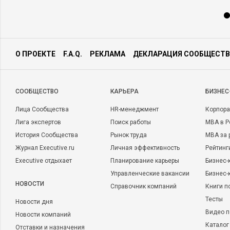
О ПРОЕКТЕ
F.A.Q.
РЕКЛАМА
ДЕКЛАРАЦИЯ СООБЩЕСТВ
CООБЩЕСТВО
КАРЬЕРА
БИЗНЕС
Лица Сообщества
HR-менеджмент
Корпора
Лига экспертов
Поиск работы
MBA в Р
История Сообщества
Рынок труда
MBA за 
Журнал Executive.ru
Личная эффективность
Рейтинг
Executive отдыхает
Планирование карьеры
Бизнес-
Управленческие вакансии
Бизнес-
НОВОСТИ
Справочник компаний
Книги п
Тесты
Новости дня
Видео п
Новости компаний
Каталог
Отставки и назначения