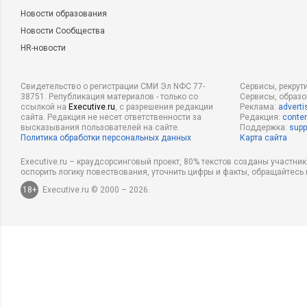
Новости образования
Новости Сообщества
HR-новости
Свидетельство о регистрации СМИ Эл NФС 77-
Сервисы, рекрут
38751. Републикация материалов - только со
Сервисы, образ
ссылкой на
Executive.ru
, с разрешения редакции
Реклама:
adverti
сайта. Редакция не несет ответственности за
Редакция:
conten
высказывания пользователей на сайте.
Поддержка:
supp
Политика обработки персональных данных
Карта сайта
Executive.ru – краудсорсинговый проект, 80% текстов созданы участни
оспорить логику повествования, уточнить цифры и факты, обращайтесь 
18+
Executive.ru © 2000 – 2026.