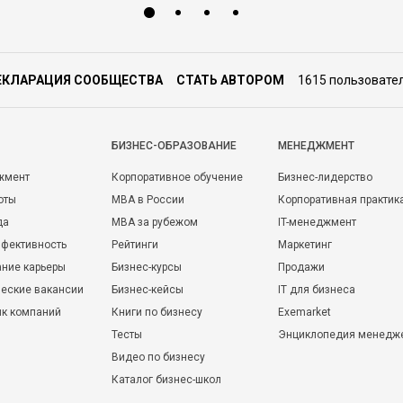
ЕКЛАРАЦИЯ СООБЩЕСТВА
СТАТЬ АВТОРОМ
1615 пользовате
БИЗНЕС-ОБРАЗОВАНИЕ
МЕНЕДЖМЕНТ
жмент
Корпоративное обучение
Бизнес-лидерство
оты
MBA в России
Корпоративная практик
да
MBA за рубежом
IT-менеджмент
фективность
Рейтинги
Маркетинг
ние карьеры
Бизнес-курсы
Продажи
еские вакансии
Бизнес-кейсы
IT для бизнеса
ик компаний
Книги по бизнесу
Exemarket
Тесты
Энциклопедия менедж
Видео по бизнесу
Каталог бизнес-школ