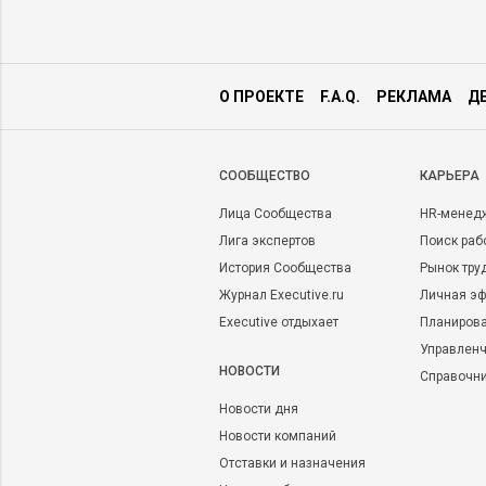
О ПРОЕКТЕ
F.A.Q.
РЕКЛАМА
Д
CООБЩЕСТВО
КАРЬЕРА
Лица Сообщества
HR-менед
Лига экспертов
Поиск раб
История Сообщества
Рынок тру
Журнал Executive.ru
Личная эф
Executive отдыхает
Планирова
Управленч
НОВОСТИ
Справочн
Новости дня
Новости компаний
Отставки и назначения