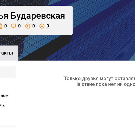
ья
Бударевская
0
0
0
0
такты
Только друзья могут оставля
На стене пока нет ни одн
алом
лу,