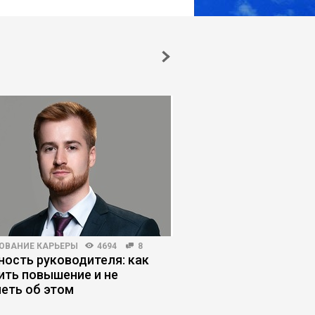
ОВАНИЕ КАРЬЕРЫ
4694
8
КОРПОРАТИВНАЯ ПРАКТИКА
ость руководителя: как
Как управлять конф
ить повышение и не
чтобы он не вышел 
еть об этом
контроля