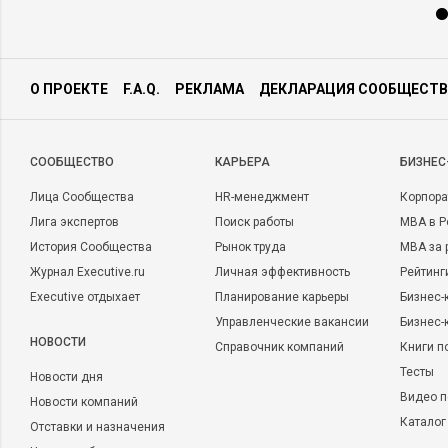
О ПРОЕКТЕ
F.A.Q.
РЕКЛАМА
ДЕКЛАРАЦИЯ СООБЩЕСТВ
CООБЩЕСТВО
КАРЬЕРА
БИЗНЕС
Лица Сообщества
HR-менеджмент
Корпора
Лига экспертов
Поиск работы
MBA в Р
История Сообщества
Рынок труда
MBA за 
Журнал Executive.ru
Личная эффективность
Рейтинг
Executive отдыхает
Планирование карьеры
Бизнес-
Управленческие вакансии
Бизнес-
НОВОСТИ
Справочник компаний
Книги п
Тесты
Новости дня
Видео п
Новости компаний
Каталог
Отставки и назначения