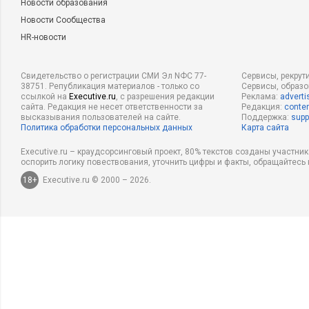
Новости образования
Новости Сообщества
HR-новости
Свидетельство о регистрации СМИ Эл NФС 77-
Сервисы, рекрут
38751. Републикация материалов - только со
Сервисы, образ
ссылкой на
Executive.ru
, с разрешения редакции
Реклама:
adverti
сайта. Редакция не несет ответственности за
Редакция:
conten
высказывания пользователей на сайте.
Поддержка:
supp
Политика обработки персональных данных
Карта сайта
Executive.ru – краудсорсинговый проект, 80% текстов созданы участни
оспорить логику повествования, уточнить цифры и факты, обращайтесь 
18+
Executive.ru © 2000 – 2026.