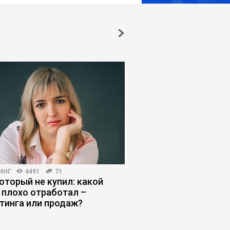
ИНГ
4491
71
РИСКИ И ВОЗМОЖНОСТИ
который не купил: какой
ИИ выходит на работ
 плохо отработал –
бизнесу «нанимать»
тинга или продаж?
сотрудников