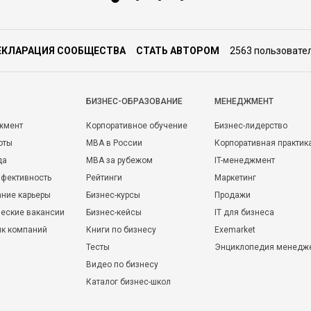
ЕКЛАРАЦИЯ СООБЩЕСТВА
СТАТЬ АВТОРОМ
2563 пользовате
БИЗНЕС-ОБРАЗОВАНИЕ
МЕНЕДЖМЕНТ
жмент
Корпоративное обучение
Бизнес-лидерство
оты
MBA в России
Корпоративная практик
да
MBA за рубежом
IT-менеджмент
фективность
Рейтинги
Маркетинг
ние карьеры
Бизнес-курсы
Продажи
еские вакансии
Бизнес-кейсы
IT для бизнеса
ик компаний
Книги по бизнесу
Exemarket
Тесты
Энциклопедия менедж
Видео по бизнесу
Каталог бизнес-школ