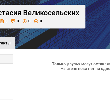
стасия
Великосельских
0
0
0
0
такты
Только друзья могут оставля
На стене пока нет ни одн