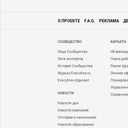
О ПРОЕКТЕ
F.A.Q.
РЕКЛАМА
Д
CООБЩЕСТВО
КАРЬЕРА
Лица Сообщества
HR-менед
Лига экспертов
Поиск раб
История Сообщества
Рынок тру
Журнал Executive.ru
Личная эф
Executive отдыхает
Планирова
Управленч
НОВОСТИ
Справочн
Новости дня
Новости компаний
Отставки и назначения
Новости образования