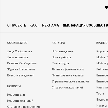
О ПРОЕКТЕ
F.A.Q.
РЕКЛАМА
ДЕКЛАРАЦИЯ СООБЩЕСТВ
CООБЩЕСТВО
КАРЬЕРА
БИЗНЕС
Лица Сообщества
HR-менеджмент
Корпора
Лига экспертов
Поиск работы
MBA в Р
История Сообщества
Рынок труда
MBA за 
Журнал Executive.ru
Личная эффективность
Рейтинг
Executive отдыхает
Планирование карьеры
Бизнес-
Управленческие вакансии
Бизнес-
НОВОСТИ
Справочник компаний
Книги п
Тесты
Новости дня
Видео п
Новости компаний
Каталог
Отставки и назначения