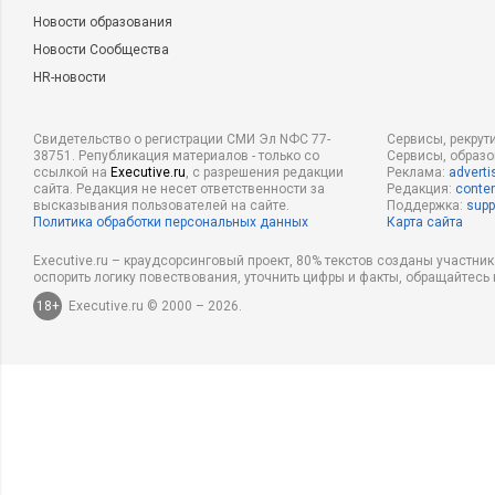
Новости образования
Новости Сообщества
HR-новости
Свидетельство о регистрации СМИ Эл NФС 77-
Сервисы, рекрут
38751. Републикация материалов - только со
Сервисы, образ
ссылкой на
Executive.ru
, с разрешения редакции
Реклама:
adverti
сайта. Редакция не несет ответственности за
Редакция:
conten
высказывания пользователей на сайте.
Поддержка:
supp
Политика обработки персональных данных
Карта сайта
Executive.ru – краудсорсинговый проект, 80% текстов созданы участни
оспорить логику повествования, уточнить цифры и факты, обращайтесь 
18+
Executive.ru © 2000 – 2026.