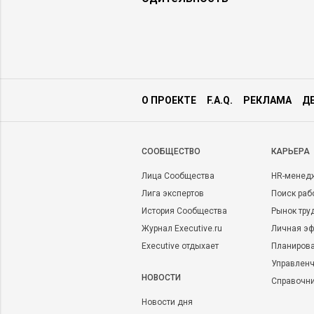
О ПРОЕКТЕ
F.A.Q.
РЕКЛАМА
Д
CООБЩЕСТВО
КАРЬЕРА
Лица Сообщества
HR-менед
Лига экспертов
Поиск раб
История Сообщества
Рынок тру
Журнал Executive.ru
Личная эф
Executive отдыхает
Планирова
Управленч
НОВОСТИ
Справочн
Новости дня