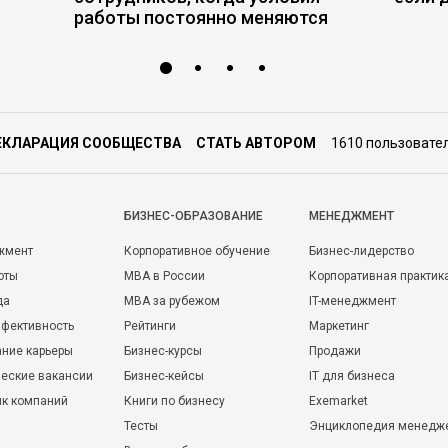
работы постоянно меняются
ЕКЛАРАЦИЯ СООБЩЕСТВА
СТАТЬ АВТОРОМ
1610 пользовате
БИЗНЕС-ОБРАЗОВАНИЕ
МЕНЕДЖМЕНТ
жмент
Корпоративное обучение
Бизнес-лидерство
оты
MBA в России
Корпоративная практик
да
MBA за рубежом
IT-менеджмент
фективность
Рейтинги
Маркетинг
ние карьеры
Бизнес-курсы
Продажи
еские вакансии
Бизнес-кейсы
IT для бизнеса
ик компаний
Книги по бизнесу
Exemarket
Тесты
Энциклопедия менедж