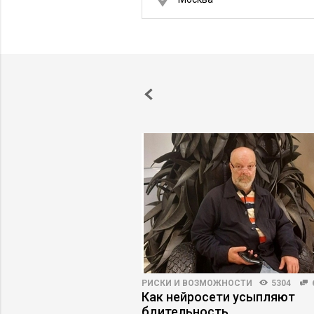
3003
46
РИСКИ И ВОЗМОЖНОСТИ
5304
енный интеллект
Как нейросети усыпляют
т бизнес-курсы
бдительность