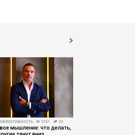
 ЭФФЕКТИВНОСТЬ
5761
33
БИЗНЕС-ЛИДЕРСТВО
351
вое мышление: что делать,
Атланты vs демиурги
другие тянут вниз
режим управления б