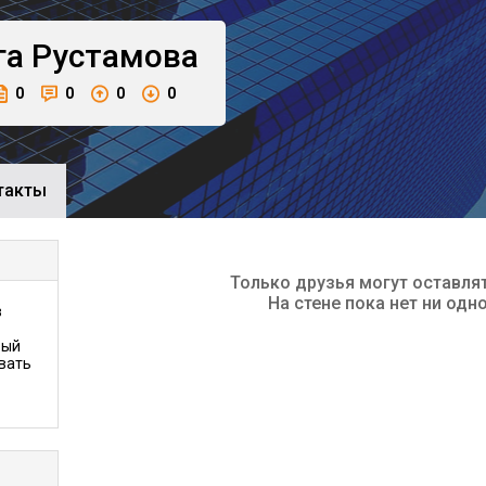
га
Рустамова
0
0
0
0
такты
Только друзья могут оставля
На стене пока нет ни одн
в
вый
вать