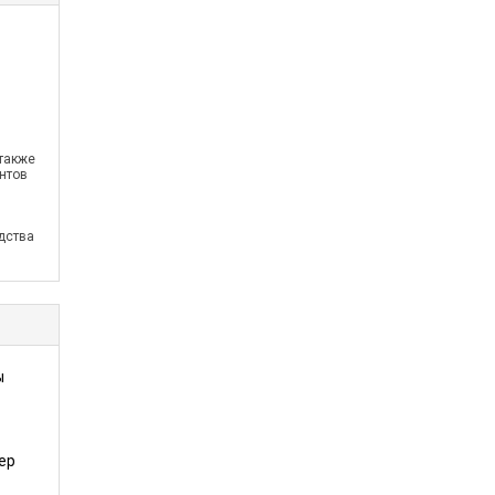
 также
нтов
дства
ы
ер