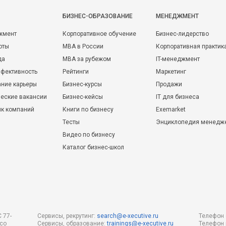
БИЗНЕС-ОБРАЗОВАНИЕ
МЕНЕДЖМЕНТ
жмент
Корпоративное обучение
Бизнес-лидерство
оты
MBA в России
Корпоративная практик
да
MBA за рубежом
IT-менеджмент
фективность
Рейтинги
Маркетинг
ние карьеры
Бизнес-курсы
Продажи
еские вакансии
Бизнес-кейсы
IT для бизнеса
ик компаний
Книги по бизнесу
Exemarket
Тесты
Энциклопедия менедж
Видео по бизнесу
Каталог бизнес-школ
 77-
Сервисы, рекрутинг:
search@e-xecutive.ru
Телефон 
 со
Сервисы, образование:
trainings@e-xecutive.ru
Телефон 