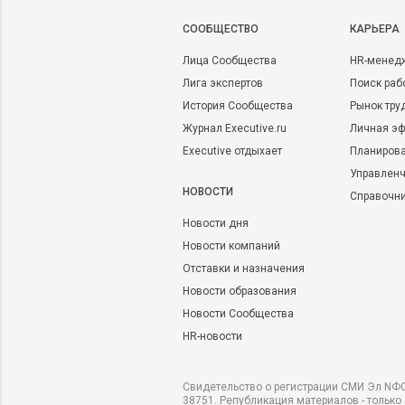
CООБЩЕСТВО
КАРЬЕРА
Лица Сообщества
HR-менед
Лига экспертов
Поиск раб
История Сообщества
Рынок тру
Журнал Executive.ru
Личная эф
Executive отдыхает
Планирова
Управленч
НОВОСТИ
Справочн
Новости дня
Новости компаний
Отставки и назначения
Новости образования
Новости Сообщества
HR-новости
Свидетельство о регистрации СМИ Эл NФС
38751. Републикация материалов - только