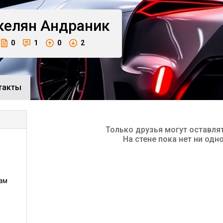
келян
Андраник
0
1
0
2
такты
Только друзья могут оставля
На стене пока нет ни одн
ам