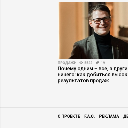
Ы
4011
35
ПРОДАЖИ
5522
19
ы жить: манифест
Почему одним – все, а други
а накопления
ничего: как добиться высок
результатов продаж
О ПРОЕКТЕ
F.A.Q.
РЕКЛАМА
Д