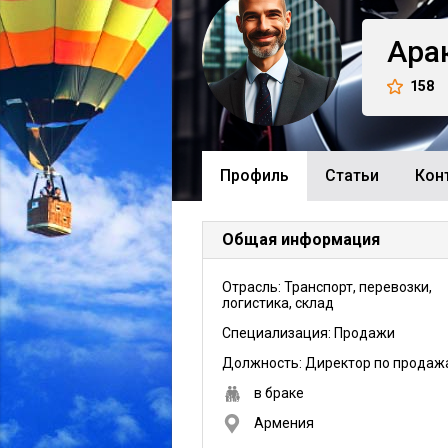
Ара
158
Профиль
Cтатьи
Кон
Общая информация
Отрасль: Транспорт, перевозки,
логистика, склад
Специализация: Продажи
Должность:
Директор по продаж
в браке
Армения