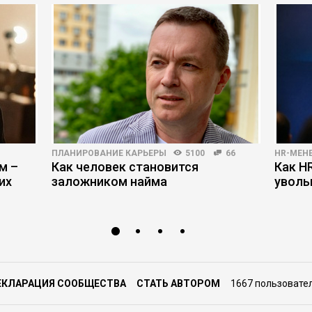
ПЛАНИРОВАНИЕ КАРЬЕРЫ
5100
66
HR-МЕН
м –
Как человек становится
Как H
их
заложником найма
уволь
ЕКЛАРАЦИЯ СООБЩЕСТВА
СТАТЬ АВТОРОМ
1667 пользовате