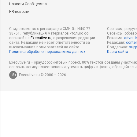
Новости Сообщества
HR-новости
Свидетельство о регистрации СМИ Эл NФС 77-
Сервисы, рекрут
38751. Републикация материалов - только со
Сервисы, образ
ссылкой на
Executive.ru
, с разрешения редакции
Реклама:
adverti
сайта. Редакция не несет ответственности за
Редакция:
conten
высказывания пользователей на сайте.
Поддержка:
supp
Политика обработки персональных данных
Карта сайта
Executive.ru – краудсорсинговый проект, 80% текстов созданы участни
оспорить логику повествования, уточнить цифры и факты, обращайтесь 
18+
Executive.ru © 2000 – 2026.