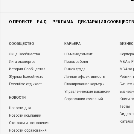
О ПРОЕКТЕ
F.A.Q.
РЕКЛАМА
ДЕКЛАРАЦИЯ СООБЩЕСТВ
CООБЩЕСТВО
КАРЬЕРА
БИЗНЕС
Лица Сообщества
HR-менеджмент
Корпора
Лига экспертов
Поиск работы
MBA в Р
История Сообщества
Рынок труда
MBA за 
Журнал Executive.ru
Личная эффективность
Рейтинг
Executive отдыхает
Планирование карьеры
Бизнес-
Управленческие вакансии
Бизнес-
НОВОСТИ
Справочник компаний
Книги п
Тесты
Новости дня
Видео п
Новости компаний
Каталог
Отставки и назначения
Новости образования