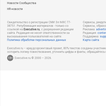
Новости Сообщества
HR-новости
Свидетельство о регистрации СМИ Эл NФС 77-
Сервисы, рекрут
38751. Републикация материалов - только со
Сервисы, образ
ссылкой на
Executive.ru
, с разрешения редакции
Реклама:
adverti
сайта. Редакция не несет ответственности за
Редакция:
conten
высказывания пользователей на сайте.
Поддержка:
supp
Политика обработки персональных данных
Карта сайта
Executive.ru – краудсорсинговый проект, 80% текстов созданы участни
оспорить логику повествования, уточнить цифры и факты, обращайтесь 
18+
Executive.ru © 2000 – 2026.