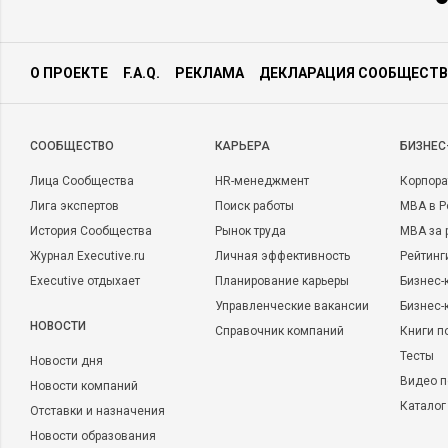
О ПРОЕКТЕ
F.A.Q.
РЕКЛАМА
ДЕКЛАРАЦИЯ СООБЩЕСТВ
CООБЩЕСТВО
КАРЬЕРА
БИЗНЕС
Лица Сообщества
HR-менеджмент
Корпора
Лига экспертов
Поиск работы
MBA в Р
История Сообщества
Рынок труда
MBA за 
Журнал Executive.ru
Личная эффективность
Рейтинг
Executive отдыхает
Планирование карьеры
Бизнес-
Управленческие вакансии
Бизнес-
НОВОСТИ
Справочник компаний
Книги п
Тесты
Новости дня
Видео п
Новости компаний
Каталог
Отставки и назначения
Новости образования