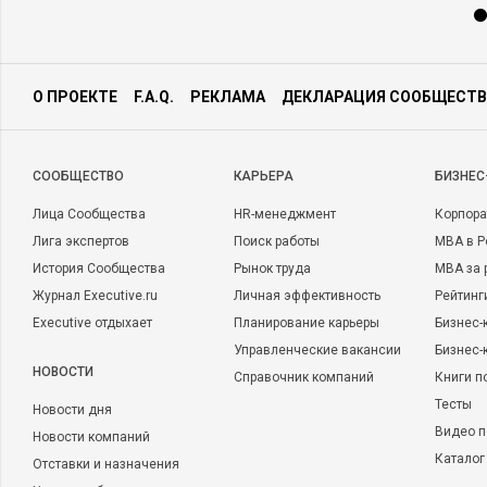
О ПРОЕКТЕ
F.A.Q.
РЕКЛАМА
ДЕКЛАРАЦИЯ СООБЩЕСТВ
CООБЩЕСТВО
КАРЬЕРА
БИЗНЕС
Лица Сообщества
HR-менеджмент
Корпора
Лига экспертов
Поиск работы
MBA в Р
История Сообщества
Рынок труда
MBA за 
Журнал Executive.ru
Личная эффективность
Рейтинг
Executive отдыхает
Планирование карьеры
Бизнес-
Управленческие вакансии
Бизнес-
НОВОСТИ
Справочник компаний
Книги п
Тесты
Новости дня
Видео п
Новости компаний
Каталог
Отставки и назначения