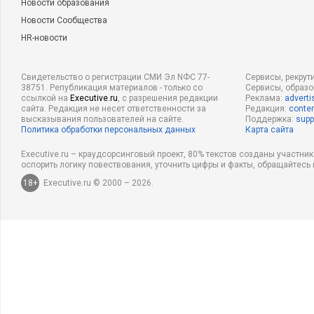
Новости образования
Новости Сообщества
HR-новости
Свидетельство о регистрации СМИ Эл NФС 77-
Сервисы, рекрут
38751. Републикация материалов - только со
Сервисы, образ
ссылкой на
Executive.ru
, с разрешения редакции
Реклама:
adverti
сайта. Редакция не несет ответственности за
Редакция:
conten
высказывания пользователей на сайте.
Поддержка:
supp
Политика обработки персональных данных
Карта сайта
Executive.ru – краудсорсинговый проект, 80% текстов созданы участни
оспорить логику повествования, уточнить цифры и факты, обращайтесь 
18+
Executive.ru © 2000 – 2026.