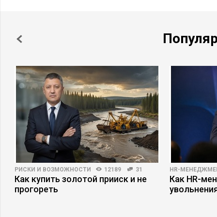
Популя
РИСКИ И ВОЗМОЖНОСТИ
12189
31
HR-МЕНЕДЖМЕ
Как купить золотой прииск и не
Как HR-мен
прогореть
увольнени