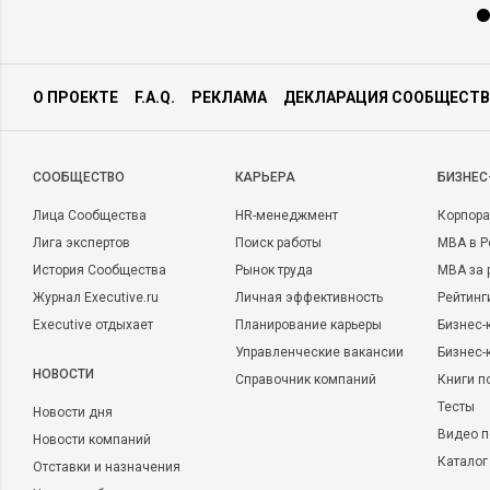
О ПРОЕКТЕ
F.A.Q.
РЕКЛАМА
ДЕКЛАРАЦИЯ СООБЩЕСТВ
CООБЩЕСТВО
КАРЬЕРА
БИЗНЕС
Лица Сообщества
HR-менеджмент
Корпора
Лига экспертов
Поиск работы
MBA в Р
История Сообщества
Рынок труда
MBA за 
Журнал Executive.ru
Личная эффективность
Рейтинг
Executive отдыхает
Планирование карьеры
Бизнес-
Управленческие вакансии
Бизнес-
НОВОСТИ
Справочник компаний
Книги п
Тесты
Новости дня
Видео п
Новости компаний
Каталог
Отставки и назначения