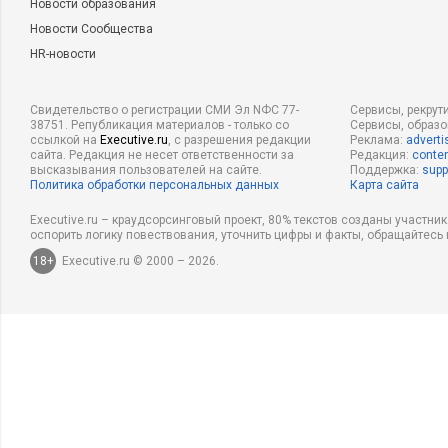
Новости образования
Новости Сообщества
HR-новости
Свидетельство о регистрации СМИ Эл NФС 77-
Сервисы, рекрут
38751. Републикация материалов - только со
Сервисы, образ
ссылкой на
Executive.ru
, с разрешения редакции
Реклама:
adverti
сайта. Редакция не несет ответственности за
Редакция:
conten
высказывания пользователей на сайте.
Поддержка:
supp
Политика обработки персональных данных
Карта сайта
Executive.ru – краудсорсинговый проект, 80% текстов созданы участни
оспорить логику повествования, уточнить цифры и факты, обращайтесь 
18+
Executive.ru © 2000 – 2026.